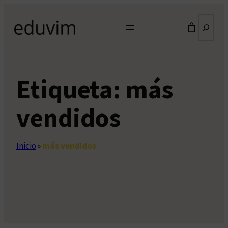
Saltar
Buscar
al
contenido
Etiqueta:
más
vendidos
Inicio
»
más vendidos