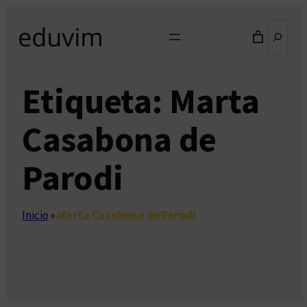
Saltar
Buscar
al
contenido
Etiqueta:
Marta
Casabona de
Parodi
Inicio
»
Marta Casabona de Parodi