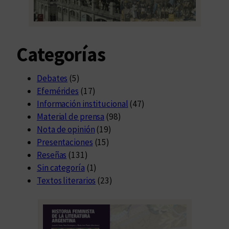
t
i
p
Categorías
l
e
s
Debates
(5)
p
Efemérides
(17)
o
Información institucional
(47)
s
Material de prensa
(98)
i
Nota de opinión
(19)
b
Presentaciones
(15)
l
Reseñas
(131)
e
Sin categoría
(1)
s
Textos literarios
(23)