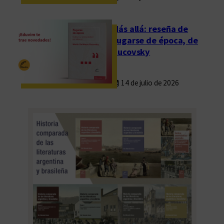
u
i
Más allá: reseña de
e
Fugarse de época, de
n
Rucovsky
e
s
14 de julio de 2026
c
r
i
b
e
.
L
o
s
m
ú
l