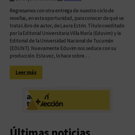
Regresamos con otra entrega de nuestro ciclo de
reseñas, en esta oportunidad, para conocer de qué se
trata Libro de autor, de Laura Estrin. Título coeditado
por la Editorial Universitaria Villa María (Eduvim) y la
Editorial de la Universidad Nacional de Tucumán
(EDUNT). Nuevamente Eduvim nos seduce con su
producción. Esta vez, lo hace sobre…
:
Leer más
L
a
u
r
a
E
s
Últimas noticias
t