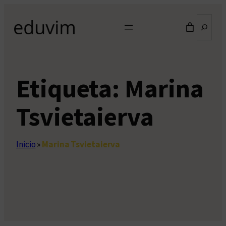
Saltar
Buscar
al
contenido
Etiqueta:
Marina
Tsvietaierva
Inicio
»
Marina Tsvietaierva