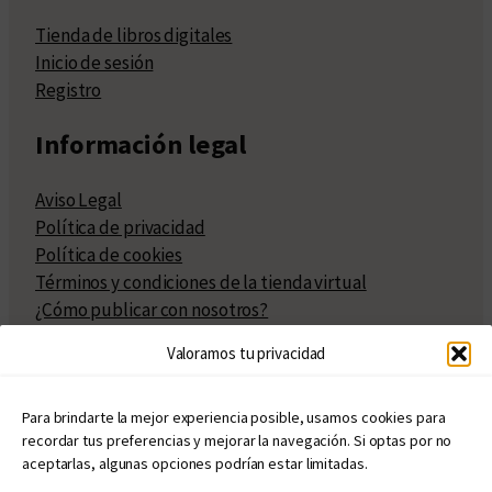
Tienda de libros digitales
Inicio de sesión
Registro
Información legal
Aviso Legal
Política de privacidad
Política de cookies
Términos y condiciones de la tienda virtual
¿Cómo publicar con nosotros?
Compra y venta de derechos
Valoramos tu privacidad
Políticas de publicación
Facturación
Políticas de coedición
Para brindarte la mejor experiencia posible, usamos cookies para
recordar tus preferencias y mejorar la navegación. Si optas por no
Atribuciones
aceptarlas, algunas opciones podrían estar limitadas.