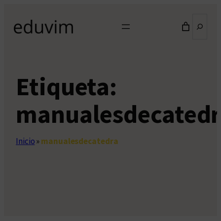
Saltar
Buscar
al
contenido
Etiqueta:
manualesdecatedr
Inicio
»
manualesdecatedra