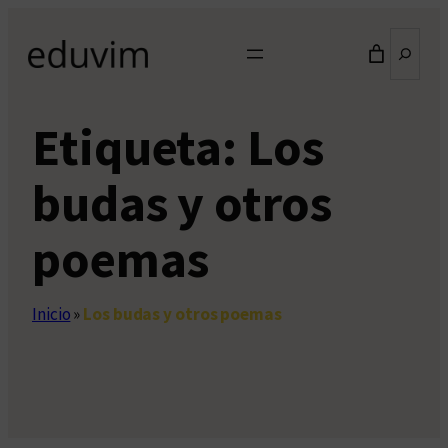
Saltar
Buscar
al
contenido
Etiqueta:
Los
budas y otros
poemas
Inicio
»
Los budas y otros poemas