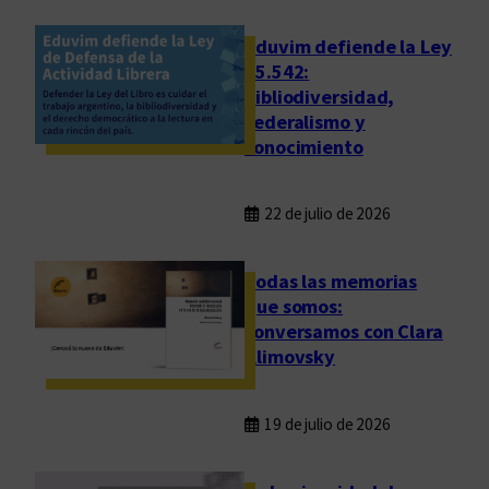
s
i
Eduvim defiende la Ley
ó
25.542:
bibliodiversidad,
n
federalismo y
q
conocimiento
u
e
e
22 de julio de 2026
s
l
Todas las memorias
a
que somos:
m
conversamos con Clara
e
Klimovsky
m
o
r
19 de julio de 2026
i
a