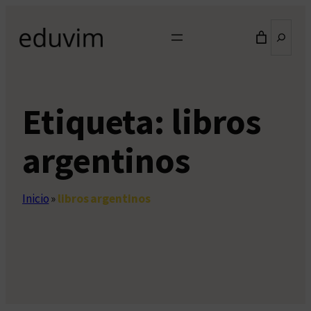
Saltar
Buscar
al
contenido
Etiqueta:
libros
argentinos
Inicio
»
libros argentinos