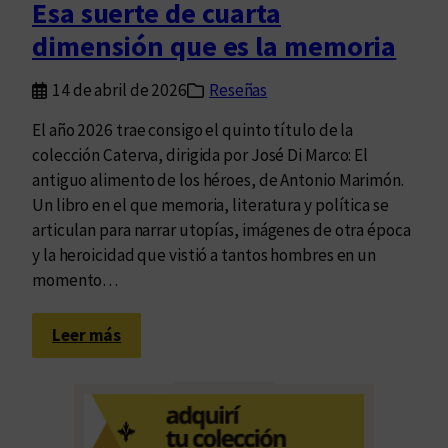
Esa suerte de cuarta
e
dimensión que es la memoria
l
a
14 de abril de 2026
Reseñas
s
t
El año 2026 trae consigo el quinto título de la
o
colección Caterva, dirigida por José Di Marco: El
t
antiguo alimento de los héroes, de Antonio Marimón.
a
Un libro en el que memoria, literatura y política se
l
articulan para narrar utopías, imágenes de otra época
i
y la heroicidad que vistió a tantos hombres en un
d
momento…
a
d
:
Leer más
e
E
s
s
a
s