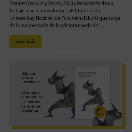
Foguet (Eduvim y Edunt, 2023). Resultante de un
trabajo mancomunado con la Editorial de la
Universidad Nacional de Tucumán (Edunt) que surge
de la recuperación de la primera novela de…
:
Leer más
L
a
t
o
t
a
l
i
d
a
d
d