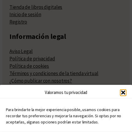
Tienda de libros digitales
Inicio de sesión
Registro
Información legal
Aviso Legal
Política de privacidad
Política de cookies
Términos y condiciones de la tienda virtual
¿Cómo publicar con nosotros?
Compra y venta de derechos
Valoramos tu privacidad
Políticas de publicación
Facturación
Políticas de coedición
Para brindarte la mejor experiencia posible, usamos cookies para
recordar tus preferencias y mejorar la navegación. Si optas por no
Atribuciones
aceptarlas, algunas opciones podrían estar limitadas.