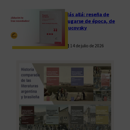
M
a
Más allá: reseña de
r
Fugarse de época, de
í
Rucovsky
a
14 de julio de 2026