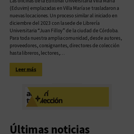
Las oficinas de la Editorial Universitaria Villa María
(Eduvim) emplazadas en Villa María se trasladaron a
nuevas locaciones. Un proceso similar al iniciado en
diciembre del 2023 con la sede de Librería
Universitaria “Juan Filloy” de la ciudad de Córdoba.
Para toda nuestra amplia comunidad, desde autores,
proveedores, consignantes, directores de colección
hasta libreros, lectores,…
:
Leer más
E
l
G
r
u
p
o
Últimas noticias
E