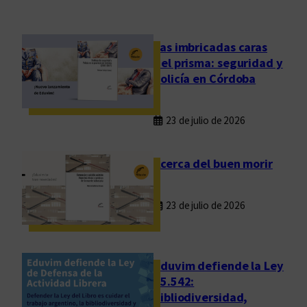
d
i
t
Las imbricadas caras
o
del prisma: seguridad y
r
policía en Córdoba
i
a
23 de julio de 2026
l
E
d
Acerca del buen morir
u
v
23 de julio de 2026
i
m
m
u
Eduvim defiende la Ley
d
25.542:
bibliodiversidad,
ó