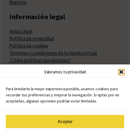
Registro
Información legal
Aviso Legal
Política de privacidad
Política de cookies
Términos y condiciones de la tienda virtual
¿Cómo publicar con nosotros?
Compra y venta de derechos
Valoramos tu privacidad
Políticas de publicación
Facturación
Políticas de coedición
Para brindarte la mejor experiencia posible, usamos cookies para
recordar tus preferencias y mejorar la navegación. Si optas por no
Atribuciones
aceptarlas, algunas opciones podrían estar limitadas.
Aceptar
© Copyright 2020 – 2026