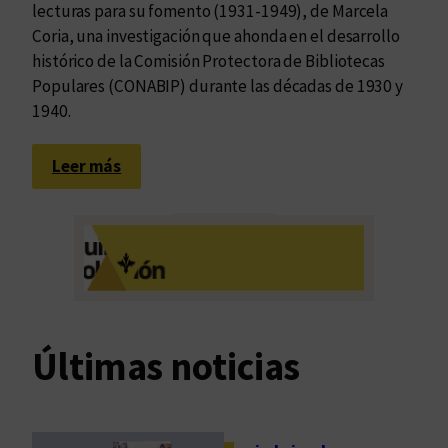
lecturas para su fomento (1931-1949), de Marcela
Coria, una investigación que ahonda en el desarrollo
histórico de la Comisión Protectora de Bibliotecas
Populares (CONABIP) durante las décadas de 1930 y
1940.
:
Leer más
B
i
b
l
i
o
t
Últimas noticias
e
c
a
s