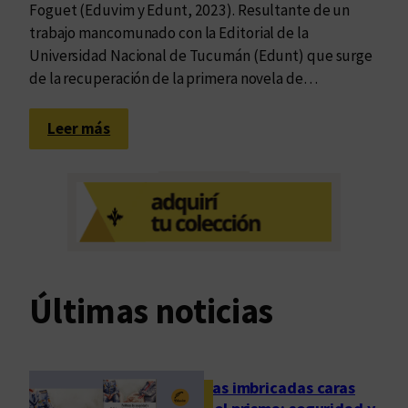
Foguet (Eduvim y Edunt, 2023). Resultante de un
trabajo mancomunado con la Editorial de la
Universidad Nacional de Tucumán (Edunt) que surge
de la recuperación de la primera novela de…
:
Leer más
L
a
t
o
t
a
l
Últimas noticias
i
d
a
d
Las imbricadas caras
d