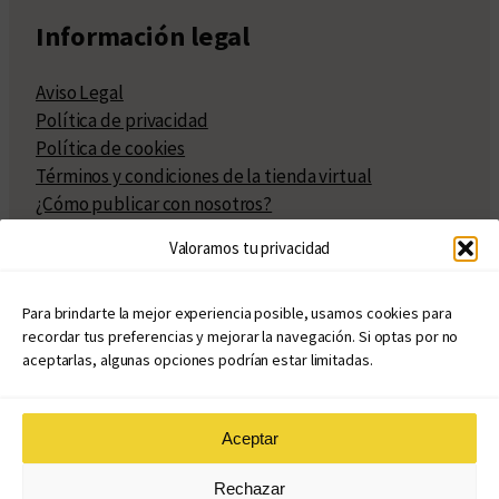
Información legal
Aviso Legal
Política de privacidad
Política de cookies
Términos y condiciones de la tienda virtual
¿Cómo publicar con nosotros?
Compra y venta de derechos
Valoramos tu privacidad
Políticas de publicación
Facturación
Políticas de coedición
Para brindarte la mejor experiencia posible, usamos cookies para
recordar tus preferencias y mejorar la navegación. Si optas por no
Atribuciones
aceptarlas, algunas opciones podrían estar limitadas.
Aceptar
© Copyright 2020 – 2026
Rechazar