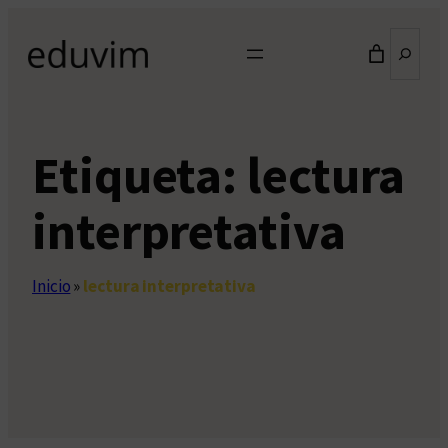
Saltar
Buscar
al
contenido
Etiqueta:
lectura
interpretativa
Inicio
»
lectura interpretativa