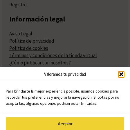
Registro
Información legal
Aviso Legal
Política de privacidad
Política de cookies
Términos y condiciones de la tienda virtual
¿Cómo publicar con nosotros?
Compra y venta de derechos
Valoramos tu privacidad
Políticas de publicación
Facturación
Políticas de coedición
Para brindarte la mejor experiencia posible, usamos cookies para
recordar tus preferencias y mejorar la navegación. Si optas por no
Atribuciones
aceptarlas, algunas opciones podrían estar limitadas.
Aceptar
© Copyright 2020 – 2026