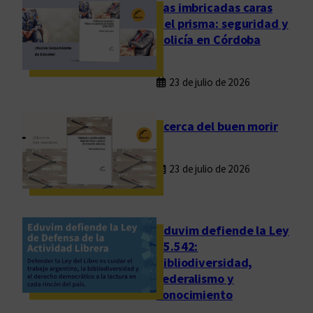
o
Las imbricadas caras
n
del prisma: seguridad y
o
policía en Córdoba
c
i
23 de julio de 2026
m
i
e
Acerca del buen morir
n
t
23 de julio de 2026
o
p
a
r
Eduvim defiende la Ley
a
25.542:
bibliodiversidad,
e
federalismo y
l
conocimiento
g