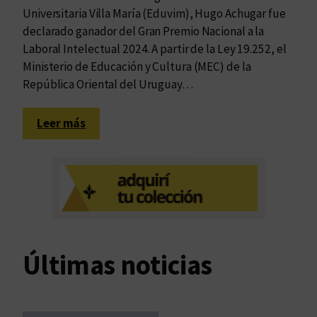
Universitaria Villa María (Eduvim), Hugo Achugar fue
declarado ganador del Gran Premio Nacional a la
Laboral Intelectual 2024. A partir de la Ley 19.252, el
Ministerio de Educación y Cultura (MEC) de la
República Oriental del Uruguay…
:
Leer más
N
u
e
s
t
r
o
Últimas noticias
r
e
c