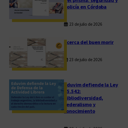
del prisma: seguridad y
i
policía en Córdoba
t
u
23 de julio de 2026
d
Acerca del buen morir
23 de julio de 2026
Eduvim defiende la Ley
25.542:
bibliodiversidad,
federalismo y
conocimiento