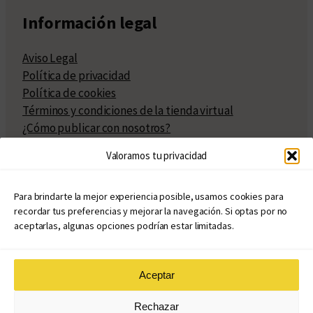
Información legal
Aviso Legal
Política de privacidad
Política de cookies
Términos y condiciones de la tienda virtual
¿Cómo publicar con nosotros?
Compra y venta de derechos
Valoramos tu privacidad
Políticas de publicación
Facturación
Políticas de coedición
Para brindarte la mejor experiencia posible, usamos cookies para
recordar tus preferencias y mejorar la navegación. Si optas por no
Atribuciones
aceptarlas, algunas opciones podrían estar limitadas.
Aceptar
© Copyright 2020 – 2026
Rechazar