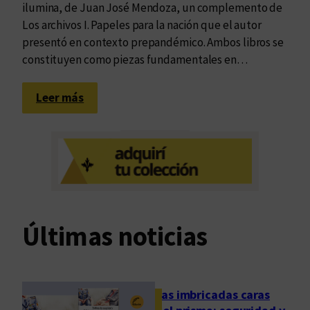
ilumina, de Juan José Mendoza, un complemento de
Los archivos I. Papeles para la nación que el autor
presentó en contexto prepandémico. Ambos libros se
constituyen como piezas fundamentales en…
:
Leer más
A
r
c
h
i
v
o
Últimas noticias
s
y
f
i
Las imbricadas caras
n