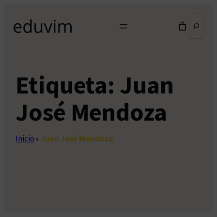
Saltar
Buscar
al
contenido
Etiqueta:
Juan
José Mendoza
Inicio
»
Juan José Mendoza