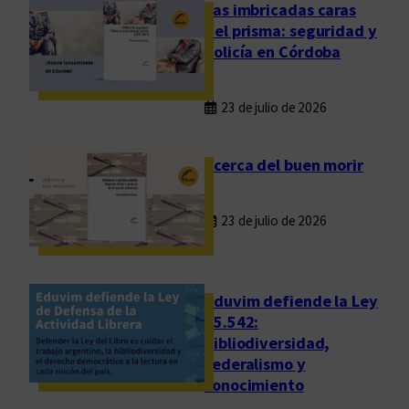
e
Las imbricadas caras
n
del prisma: seguridad y
t
policía en Córdoba
o
a
23 de julio de 2026
E
d
u
Acerca del buen morir
v
i
23 de julio de 2026
m
p
o
r
Eduvim defiende la Ley
s
25.542:
bibliodiversidad,
u
federalismo y
a
conocimiento
p