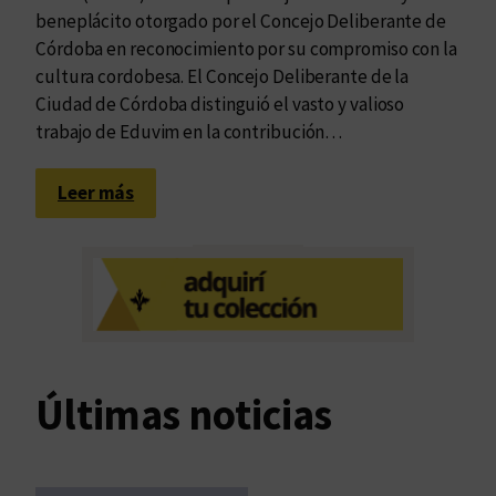
beneplácito otorgado por el Concejo Deliberante de
Córdoba en reconocimiento por su compromiso con la
cultura cordobesa. El Concejo Deliberante de la
Ciudad de Córdoba distinguió el vasto y valioso
trabajo de Eduvim en la contribución…
:
Leer más
R
e
c
o
n
o
c
Últimas noticias
i
m
i