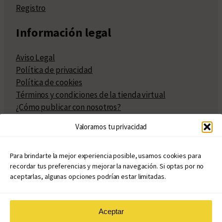
Registro
Información legal
Aviso Legal
Política de privacidad
Política de cookies
Términos y condiciones de la tienda virtual
¿Cómo publicar con nosotros?
Compra y venta de derechos
Valoramos tu privacidad
Políticas de publicación
Facturación
Políticas de coedición
Para brindarte la mejor experiencia posible, usamos cookies para
recordar tus preferencias y mejorar la navegación. Si optas por no
Atribuciones
aceptarlas, algunas opciones podrían estar limitadas.
Aceptar
© Copyright 2020 – 2026