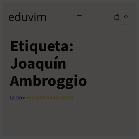
Saltar
Buscar
al
contenido
Etiqueta:
Joaquín
Ambroggio
Inicio
»
Joaquín Ambroggio