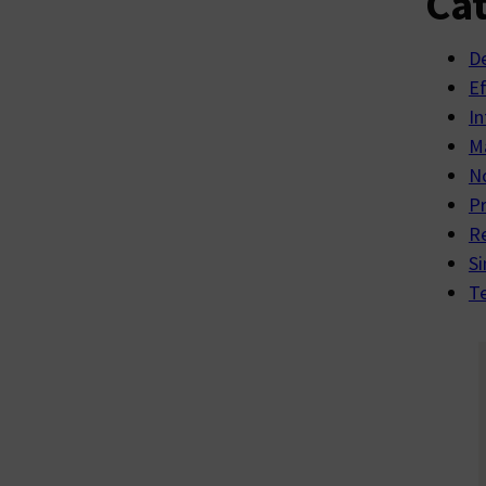
Cat
D
E
In
Ma
No
P
R
Si
Te