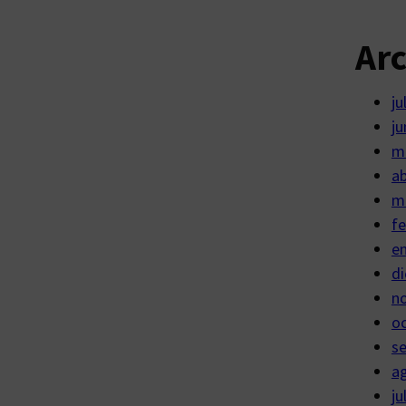
Ar
ju
ju
m
ab
m
fe
e
di
n
o
s
a
ju