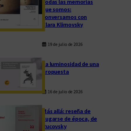
Todas las memorias
que somos:
conversamos con
Clara Klimovsky
19 de julio de 2026
La luminosidad de una
propuesta
16 de julio de 2026
Más allá: reseña de
Fugarse de época, de
Rucovsky