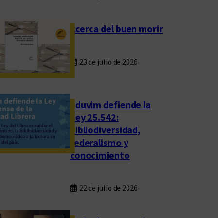
Acerca del buen morir
23 de julio de 2026
Eduvim defiende la
Ley 25.542:
bibliodiversidad,
federalismo y
conocimiento
22 de julio de 2026