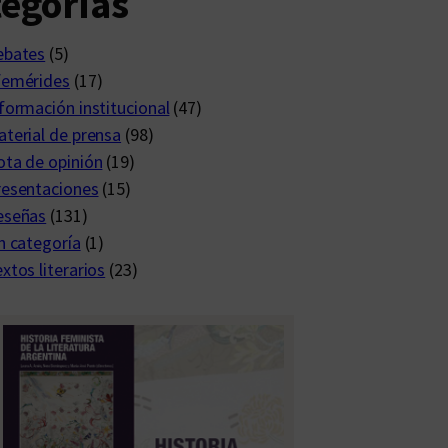
egorías
ebates
(5)
femérides
(17)
formación institucional
(47)
terial de prensa
(98)
ta de opinión
(19)
resentaciones
(15)
eseñas
(131)
n categoría
(1)
xtos literarios
(23)