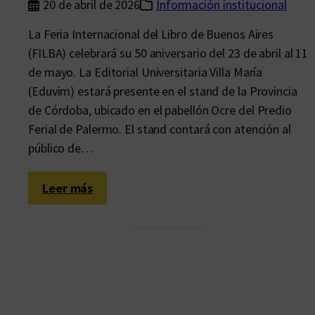
20 de abril de 2026
Información institucional
La Feria Internacional del Libro de Buenos Aires
(FILBA) celebrará su 50 aniversario del 23 de abril al 11
de mayo. La Editorial Universitaria Villa María
(Eduvim) estará presente en el stand de la Provincia
de Córdoba, ubicado en el pabellón Ocre del Predio
Ferial de Palermo. El stand contará con atención al
público de…
:
Leer más
E
d
u
v
i
m