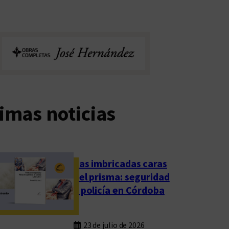
imas noticias
Las imbricadas caras
del prisma: seguridad
y policía en Córdoba
23 de julio de 2026