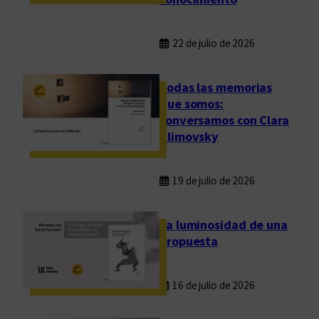
i
a
22 de julio de 2026
Todas las memorias
que somos:
conversamos con Clara
Klimovsky
19 de julio de 2026
La luminosidad de una
propuesta
16 de julio de 2026