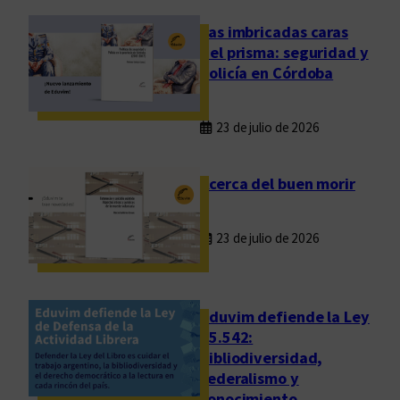
f
e
Las imbricadas caras
l
del prisma: seguridad y
i
policía en Córdoba
z
d
23 de julio de 2026
e
u
n
Acerca del buen morir
a
e
23 de julio de 2026
x
i
s
t
Eduvim defiende la Ley
e
25.542:
bibliodiversidad,
n
federalismo y
c
conocimiento