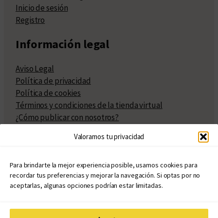
Inicio de sesión
Registro
Información legal
Aviso Legal
Política de privacidad
Política de cookies
Términos y condiciones de la tienda virtual
¿Cómo publicar con nosotros?
Compra y venta de derechos
Valoramos tu privacidad
Políticas de publicación
Facturación
Políticas de coedición
Para brindarte la mejor experiencia posible, usamos cookies para
recordar tus preferencias y mejorar la navegación. Si optas por no
Atribuciones
aceptarlas, algunas opciones podrían estar limitadas.