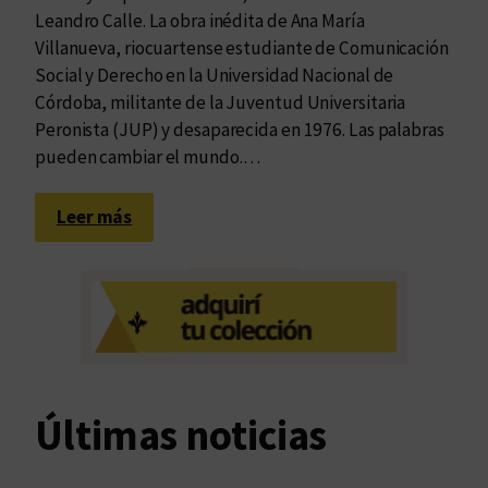
Leandro Calle. La obra inédita de Ana María
Villanueva, riocuartense estudiante de Comunicación
Social y Derecho en la Universidad Nacional de
Córdoba, militante de la Juventud Universitaria
Peronista (JUP) y desaparecida en 1976. Las palabras
pueden cambiar el mundo.…
:
Leer más
I
n
t
e
r
v
a
Últimas noticias
l
o