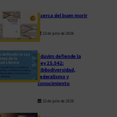
Acerca del buen morir
23 de julio de 2026
Eduvim defiende la
Ley 25.542:
bibliodiversidad,
federalismo y
conocimiento
22 de julio de 2026