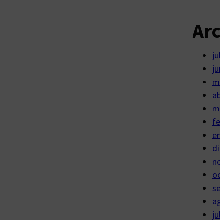
Ar
ju
ju
m
ab
m
fe
e
di
n
o
s
a
ju