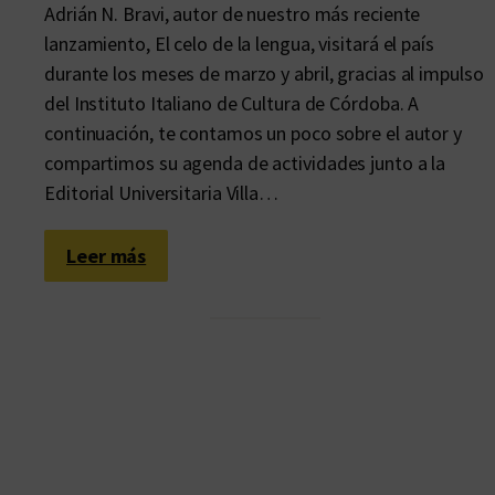
Adrián N. Bravi, autor de nuestro más reciente
lanzamiento, El celo de la lengua, visitará el país
durante los meses de marzo y abril, gracias al impulso
del Instituto Italiano de Cultura de Córdoba. A
continuación, te contamos un poco sobre el autor y
compartimos su agenda de actividades junto a la
Editorial Universitaria Villa…
:
Leer más
I
t
i
n
e
r
a
r