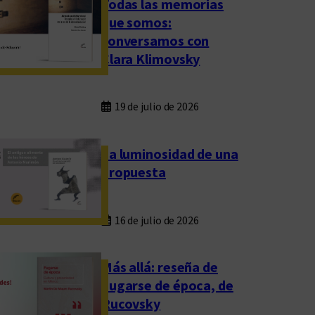
Todas las memorias
que somos:
conversamos con
Clara Klimovsky
19 de julio de 2026
La luminosidad de una
propuesta
16 de julio de 2026
Más allá: reseña de
Fugarse de época, de
Rucovsky