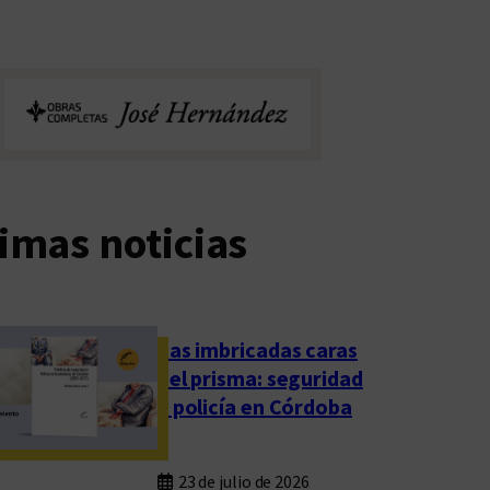
imas noticias
Las imbricadas caras
del prisma: seguridad
y policía en Córdoba
23 de julio de 2026