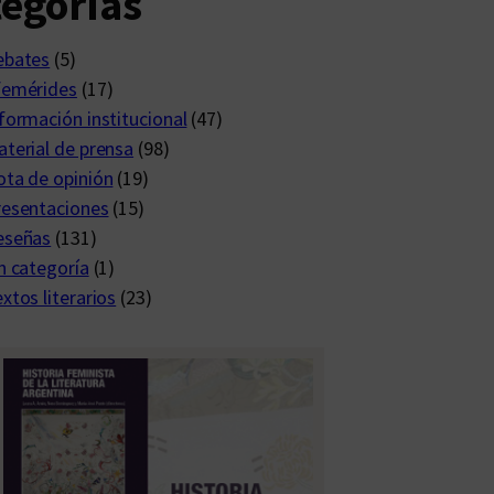
egorías
ebates
(5)
femérides
(17)
formación institucional
(47)
terial de prensa
(98)
ta de opinión
(19)
resentaciones
(15)
eseñas
(131)
n categoría
(1)
xtos literarios
(23)