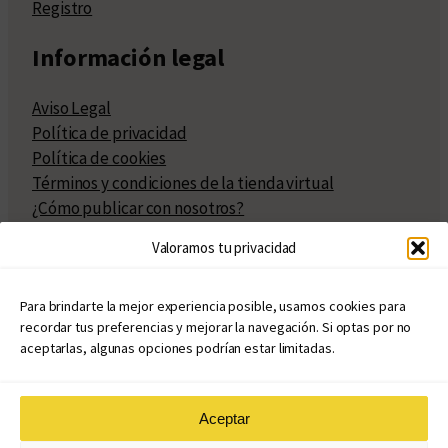
Registro
Información legal
Aviso Legal
Política de privacidad
Política de cookies
Términos y condiciones de la tienda virtual
¿Cómo publicar con nosotros?
Compra y venta de derechos
Valoramos tu privacidad
Políticas de publicación
Facturación
Políticas de coedición
Para brindarte la mejor experiencia posible, usamos cookies para
recordar tus preferencias y mejorar la navegación. Si optas por no
Atribuciones
aceptarlas, algunas opciones podrían estar limitadas.
Aceptar
© Copyright 2020 – 2026