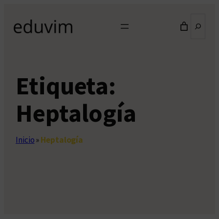
Saltar
Buscar
al
contenido
Etiqueta:
Heptalogía
Inicio
»
Heptalogía