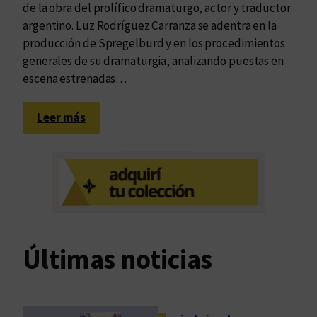
de la obra del prolífico dramaturgo, actor y traductor
argentino. Luz Rodríguez Carranza se adentra en la
producción de Spregelburd y en los procedimientos
generales de su dramaturgia, analizando puestas en
escena estrenadas…
:
Leer más
E
n
s
a
y
a
r
Últimas noticias
e
l
s
e