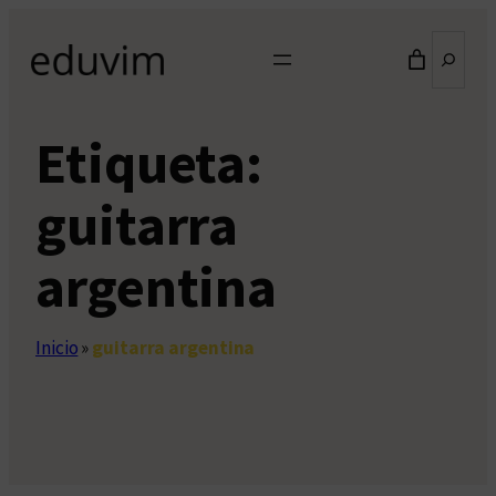
Saltar
Buscar
al
contenido
Etiqueta:
guitarra
argentina
Inicio
»
guitarra argentina