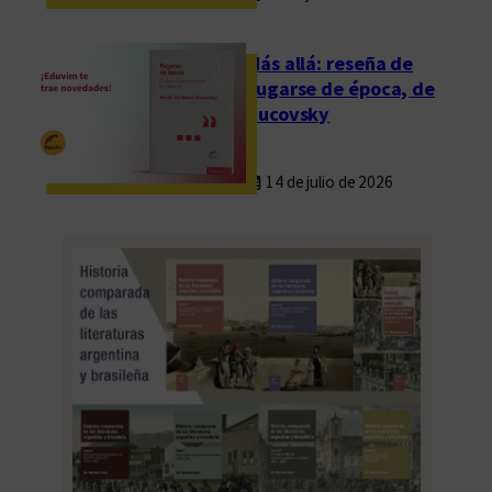
”
p
Más allá: reseña de
o
Fugarse de época, de
r
Rucovsky
l
a
14 de julio de 2026
U
n
i
v
e
r
s
i
d
a
d
d