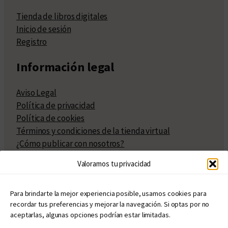
Tienda de libros digitales
Inicio de sesión
Registro
Información legal
Aviso Legal
Política de privacidad
Política de cookies
Términos y condiciones de la tienda virtual
¿Cómo publicar con nosotros?
Compra y venta de derechos
Valoramos tu privacidad
Políticas de publicación
Facturación
Políticas de coedición
Para brindarte la mejor experiencia posible, usamos cookies para
recordar tus preferencias y mejorar la navegación. Si optas por no
Atribuciones
aceptarlas, algunas opciones podrían estar limitadas.