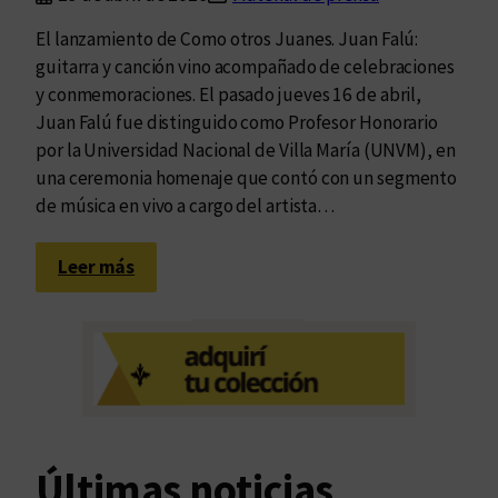
El lanzamiento de Como otros Juanes. Juan Falú:
guitarra y canción vino acompañado de celebraciones
y conmemoraciones. El pasado jueves 16 de abril,
Juan Falú fue distinguido como Profesor Honorario
por la Universidad Nacional de Villa María (UNVM), en
una ceremonia homenaje que contó con un segmento
de música en vivo a cargo del artista…
:
Leer más
J
u
a
n
F
a
l
Últimas noticias
ú