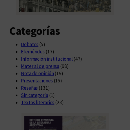
e
V
i
Categorías
l
l
a
Debates
(5)
M
Efemérides
(17)
a
Información institucional
(47)
r
Material de prensa
(98)
í
Nota de opinión
(19)
a
Presentaciones
(15)
Reseñas
(131)
Sin categoría
(1)
Textos literarios
(23)