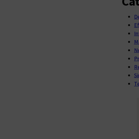
Cat
D
E
In
Ma
No
P
R
Si
Te