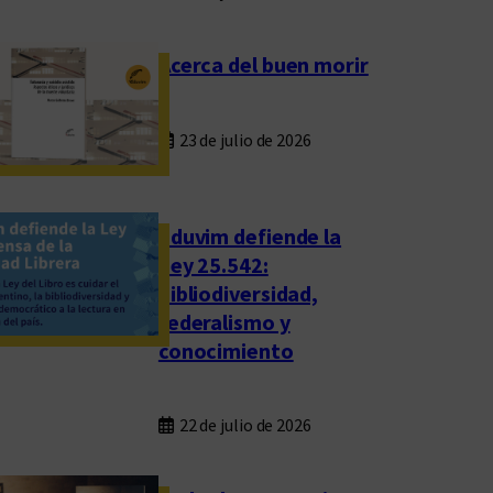
Acerca del buen morir
23 de julio de 2026
Eduvim defiende la
Ley 25.542:
bibliodiversidad,
federalismo y
conocimiento
22 de julio de 2026