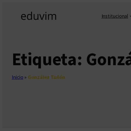
Saltar
al
Institucional
contenido
Etiqueta:
Gonzá
Inicio
»
González Tuñón