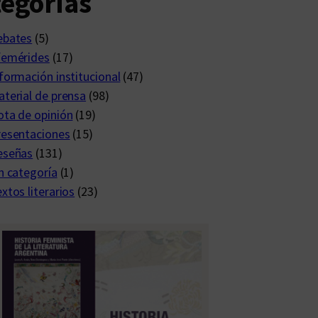
egorías
ebates
(5)
femérides
(17)
formación institucional
(47)
terial de prensa
(98)
ta de opinión
(19)
resentaciones
(15)
eseñas
(131)
n categoría
(1)
xtos literarios
(23)