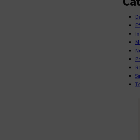
Cat
D
E
In
Ma
No
P
R
Si
Te