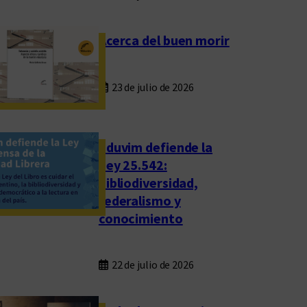
Acerca del buen morir
23 de julio de 2026
Eduvim defiende la
Ley 25.542:
bibliodiversidad,
federalismo y
conocimiento
22 de julio de 2026