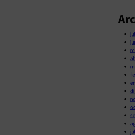
Ar
ju
ju
m
ab
m
fe
e
di
n
o
s
a
ju