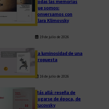
Todas las memorias
que somos:
conversamos con
Clara Klimovsky
19 de julio de 2026
La luminosidad de una
propuesta
16 de julio de 2026
Más allá: reseña de
Fugarse de época, de
Rucovsky