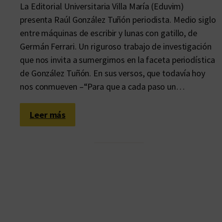
La Editorial Universitaria Villa María (Eduvim)
presenta Raúl González Tuñón periodista. Medio siglo
entre máquinas de escribir y lunas con gatillo, de
Germán Ferrari. Un riguroso trabajo de investigación
que nos invita a sumergirnos en la faceta periodística
de González Tuñón. En sus versos, que todavía hoy
nos conmueven –“Para que a cada paso un…
:
Leer más
E
l
e
t
e
r
n
o