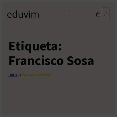
Saltar
Buscar
al
contenido
Etiqueta:
Francisco Sosa
Inicio
»
Francisco Sosa