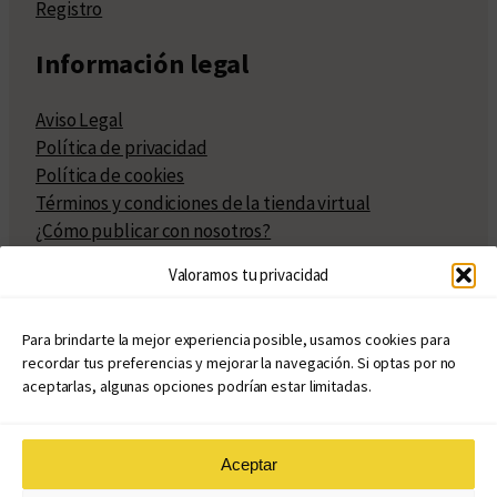
Registro
Información legal
Aviso Legal
Política de privacidad
Política de cookies
Términos y condiciones de la tienda virtual
¿Cómo publicar con nosotros?
Compra y venta de derechos
Valoramos tu privacidad
Políticas de publicación
Facturación
Políticas de coedición
Para brindarte la mejor experiencia posible, usamos cookies para
recordar tus preferencias y mejorar la navegación. Si optas por no
Atribuciones
aceptarlas, algunas opciones podrían estar limitadas.
Aceptar
© Copyright 2020 – 2026