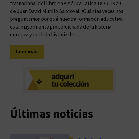
trasnacional del libro en América Latina 1870-1920,
de Juan David Murillo Sandoval. ¿Cuántas veces nos
preguntamos por qué nuestra formación educativa
está mayormente proporcionada de la historia
europea y no de la historia de…
:
Leer más
R
e
p
ú
b
l
i
Últimas noticias
c
a
l
i