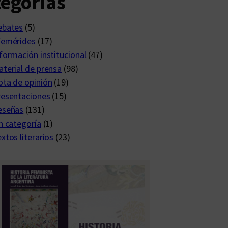
egorías
ebates
(5)
femérides
(17)
formación institucional
(47)
terial de prensa
(98)
ta de opinión
(19)
resentaciones
(15)
eseñas
(131)
n categoría
(1)
xtos literarios
(23)