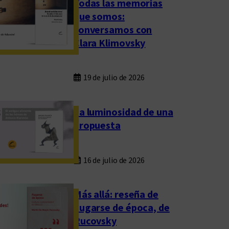
Todas las memorias
que somos:
conversamos con
Clara Klimovsky
19 de julio de 2026
La luminosidad de una
propuesta
16 de julio de 2026
Más allá: reseña de
Fugarse de época, de
Rucovsky