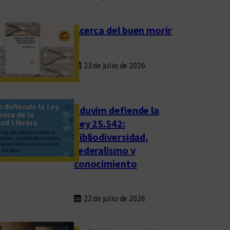
Acerca del buen morir
23 de julio de 2026
Eduvim defiende la
Ley 25.542:
bibliodiversidad,
federalismo y
conocimiento
22 de julio de 2026