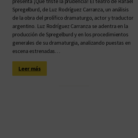
presenta ¡Qué triste la prudencia! El teatro de Rafael
Spregelburd, de Luz Rodríguez Carranza, un análisis
de la obra del prolífico dramaturgo, actor y traductor
argentino. Luz Rodríguez Carranza se adentra en la
producción de Spregelburd y en los procedimientos
generales de su dramaturgia, analizando puestas en
escena estrenadas…
:
Leer más
E
n
s
a
y
a
r
e