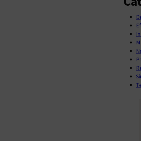
Cat
D
E
In
Ma
No
P
R
Si
Te