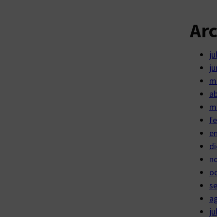
Ar
ju
ju
m
ab
m
fe
e
di
n
o
s
a
ju