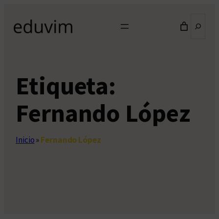
Saltar
Buscar
al
contenido
Etiqueta:
Fernando López
Inicio
»
Fernando López