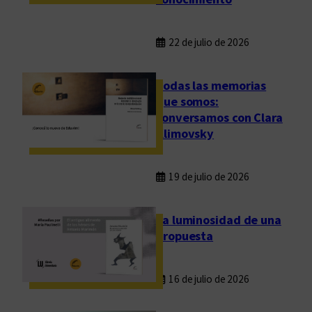
i
o
o
22 de julio de 2026
n
l
Todas las memorias
i
que somos:
n
conversamos con Clara
e
Klimovsky
19 de julio de 2026
La luminosidad de una
propuesta
16 de julio de 2026