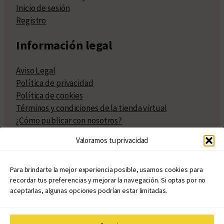
Inicio de sesión
Registro
Información legal
Aviso Legal
Política de privacidad
Política de cookies
Términos y condiciones de la tienda virtual
¿Cómo publicar con nosotros?
Compra y venta de derechos
Valoramos tu privacidad
Políticas de publicación
Facturación
Políticas de coedición
Para brindarte la mejor experiencia posible, usamos cookies para
recordar tus preferencias y mejorar la navegación. Si optas por no
Atribuciones
aceptarlas, algunas opciones podrían estar limitadas.