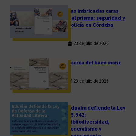
o
s
Las imbricadas caras
n
del prisma: seguridad y
u
policía en Córdoba
e
s
23 de julio de 2026
t
r
o
Acerca del buen morir
r
e
23 de julio de 2026
p
o
s
i
Eduvim defiende la Ley
t
25.542:
bibliodiversidad,
o
federalismo y
r
conocimiento