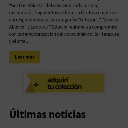
“Gestión Abierta” del sitio web. En la misma,
encontrarás fragmentos de libros o títulos completos
correspondientes a las categorías “Anticipos”, “Acceso
Abierto” y Lecturas”. Eduvim reafirma su compromiso
con la democratización del conocimiento, la literatura
y el arte,…
:
Leer más
I
n
a
u
g
u
r
Últimas noticias
a
m