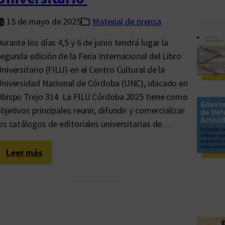
15 de mayo de 2025
Material de prensa
urante los días 4,5 y 6 de junio tendrá lugar la
egunda edición de la Feria Internacional del Libro
niversitario (FILU) en el Centro Cultural de la
niversidad Nacional de Córdoba (UNC), ubicado en
bispo Trejo 314. La FILU Córdoba 2025 tiene como
bjetivos principales reunir, difundir y comercializar
os catálogos de editoriales universitarias de…
:
Leer más
C
ó
r
d
o