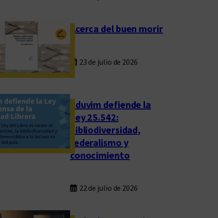
Acerca del buen morir
23 de julio de 2026
Eduvim defiende la
Ley 25.542:
bibliodiversidad,
federalismo y
conocimiento
22 de julio de 2026