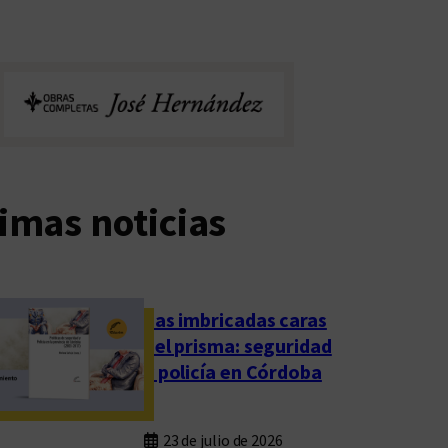
imas noticias
Las imbricadas caras
del prisma: seguridad
y policía en Córdoba
23 de julio de 2026