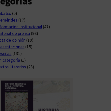
egorías
ebates
(5)
femérides
(17)
formación institucional
(47)
terial de prensa
(98)
ta de opinión
(19)
resentaciones
(15)
eseñas
(131)
n categoría
(1)
xtos literarios
(23)