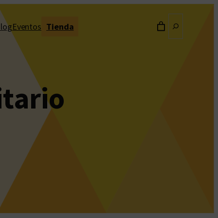
Buscar
log
Eventos
Tienda
itario