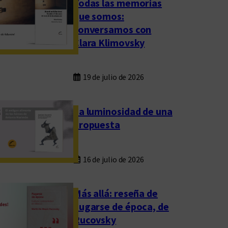
Todas las memorias
que somos:
conversamos con
Clara Klimovsky
19 de julio de 2026
La luminosidad de una
propuesta
16 de julio de 2026
Más allá: reseña de
Fugarse de época, de
Rucovsky