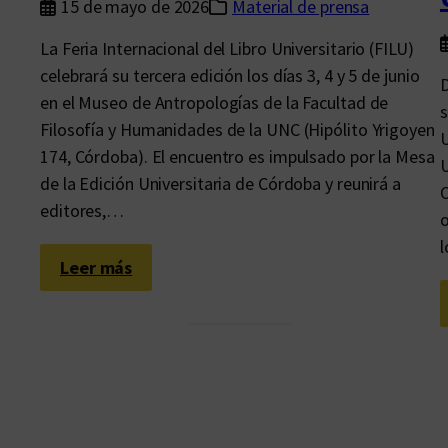
15 de mayo de 2026
Material de prensa
La Feria Internacional del Libro Universitario (FILU)
celebrará su tercera edición los días 3, 4 y 5 de junio
D
en el Museo de Antropologías de la Facultad de
s
Filosofía y Humanidades de la UNC (Hipólito Yrigoyen
U
174, Córdoba). El encuentro es impulsado por la Mesa
U
de la Edición Universitaria de Córdoba y reunirá a
O
editores,…
o
l
:
Leer más
L
a
F
e
r
i