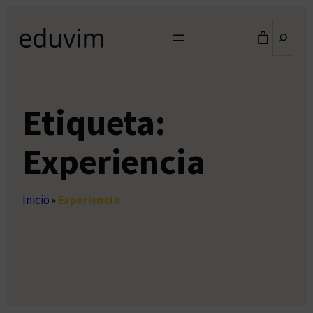
Saltar
Buscar
al
contenido
Etiqueta:
Experiencia
Inicio
»
Experiencia