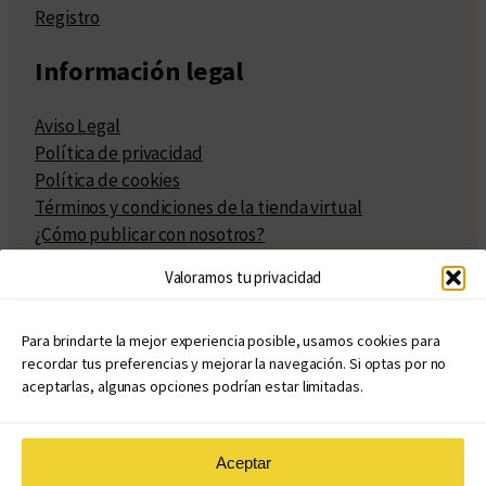
Registro
Información legal
Aviso Legal
Política de privacidad
Política de cookies
Términos y condiciones de la tienda virtual
¿Cómo publicar con nosotros?
Compra y venta de derechos
Valoramos tu privacidad
Políticas de publicación
Facturación
Políticas de coedición
Para brindarte la mejor experiencia posible, usamos cookies para
recordar tus preferencias y mejorar la navegación. Si optas por no
Atribuciones
aceptarlas, algunas opciones podrían estar limitadas.
Aceptar
© Copyright 2020 – 2026