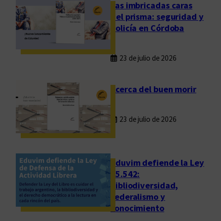
c
Las imbricadas caras
i
del prisma: seguridad y
a
policía en Córdoba
f
i
23 de julio de 2026
l
o
s
Acerca del buen morir
ó
f
23 de julio de 2026
i
c
a
d
Eduvim defiende la Ley
e
25.542:
bibliodiversidad,
l
federalismo y
f
conocimiento
r