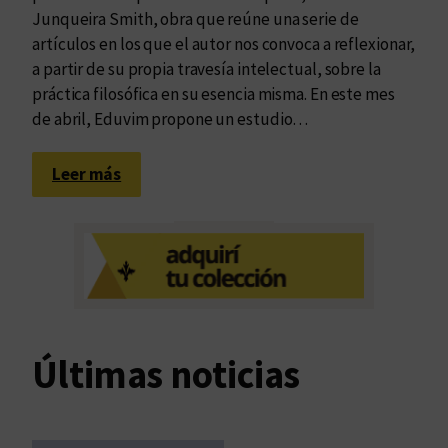
Junqueira Smith, obra que reúne una serie de
artículos en los que el autor nos convoca a reflexionar,
a partir de su propia travesía intelectual, sobre la
práctica filosófica en su esencia misma. En este mes
de abril, Eduvim propone un estudio…
:
Leer más
L
a
e
x
p
e
r
Últimas noticias
i
e
n