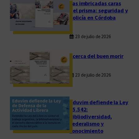
c
Las imbricadas caras
i
del prisma: seguridad y
a
policía en Córdoba
f
i
23 de julio de 2026
l
o
s
Acerca del buen morir
ó
f
23 de julio de 2026
i
c
a
d
Eduvim defiende la Ley
e
25.542:
bibliodiversidad,
l
federalismo y
f
conocimiento
r