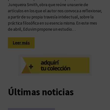
Junqueira Smith, obra que reúne una serie de
artículos en los que el autor nos convoca a reflexionar,
a partir de su propia travesía intelectual, sobre la
práctica filosófica en su esencia misma. En este mes
de abril, Eduvim propone un estudio…
:
Leer más
L
a
e
x
p
e
r
Últimas noticias
i
e
n