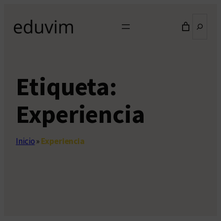
Saltar
Buscar
al
contenido
Etiqueta:
Experiencia
Inicio
»
Experiencia