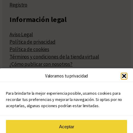
Registro
Información legal
Aviso Legal
Política de privacidad
Política de cookies
Términos y condiciones de la tienda virtual
¿Cómo publicar con nosotros?
Compra y venta de derechos
Valoramos tu privacidad
Políticas de publicación
Facturación
Políticas de coedición
Para brindarte la mejor experiencia posible, usamos cookies para
recordar tus preferencias y mejorar la navegación. Si optas por no
Atribuciones
aceptarlas, algunas opciones podrían estar limitadas.
Aceptar
© Copyright 2020 – 2026