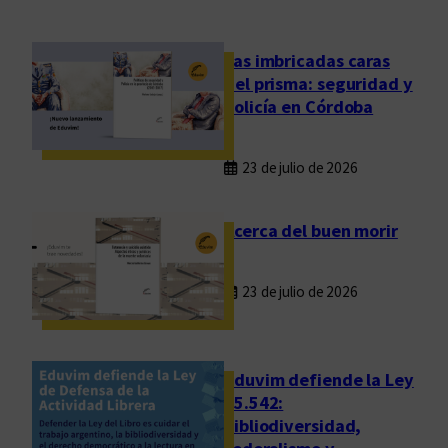
,
s
i
Las imbricadas caras
n
del prisma: seguridad y
c
policía en Córdoba
r
e
23 de julio de 2026
t
i
s
Acerca del buen morir
m
o
23 de julio de 2026
y
m
á
r
Eduvim defiende la Ley
g
25.542:
bibliodiversidad,
e