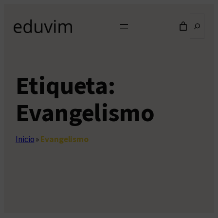
Saltar
Buscar
al
contenido
Etiqueta:
Evangelismo
Inicio
»
Evangelismo