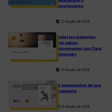
federalismo y
n
conocimiento
e
s
22 de julio de 2026
Todas las memorias
que somos:
conversamos con Clara
Klimovsky
19 de julio de 2026
La luminosidad de una
propuesta
16 de julio de 2026