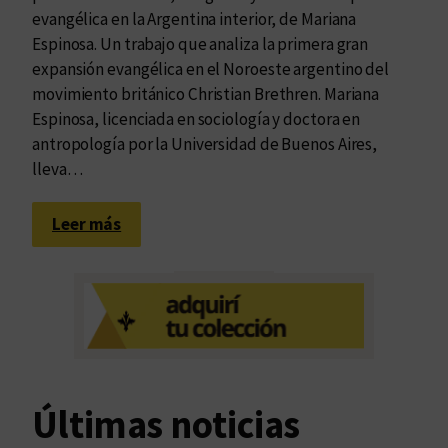
evangélica en la Argentina interior, de Mariana
Espinosa. Un trabajo que analiza la primera gran
expansión evangélica en el Noroeste argentino del
movimiento británico Christian Brethren. Mariana
Espinosa, licenciada en sociología y doctora en
antropología por la Universidad de Buenos Aires,
lleva…
:
Leer más
R
e
l
i
g
i
ó
Últimas noticias
n