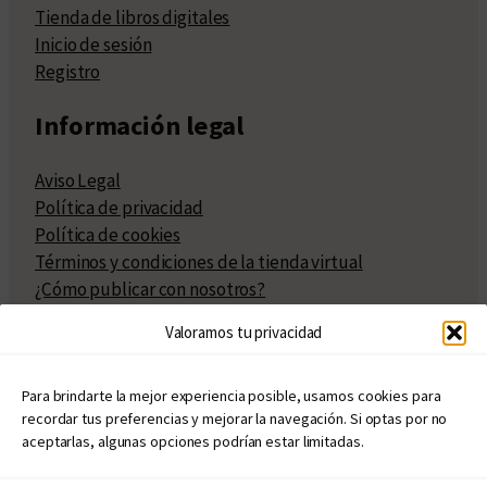
Tienda de libros digitales
Inicio de sesión
Registro
Información legal
Aviso Legal
Política de privacidad
Política de cookies
Términos y condiciones de la tienda virtual
¿Cómo publicar con nosotros?
Compra y venta de derechos
Valoramos tu privacidad
Políticas de publicación
Facturación
Políticas de coedición
Para brindarte la mejor experiencia posible, usamos cookies para
recordar tus preferencias y mejorar la navegación. Si optas por no
Atribuciones
aceptarlas, algunas opciones podrían estar limitadas.