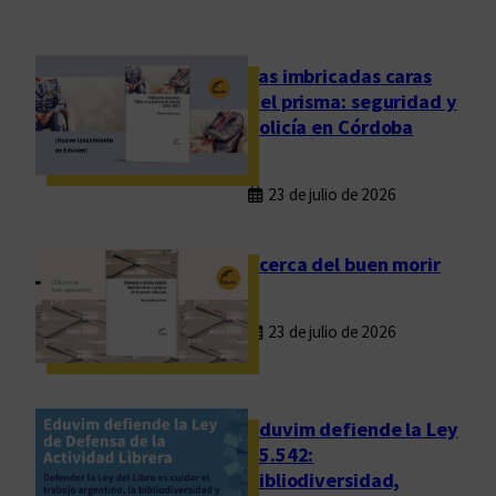
n
u
a
Las imbricadas caras
l
del prisma: seguridad y
d
policía en Córdoba
e
l
23 de julio de 2026
C
o
m
Acerca del buen morir
i
t
23 de julio de 2026
é
d
e
A
Eduvim defiende la Ley
s
25.542:
bibliodiversidad,
i