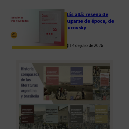
d
e
Más allá: reseña de
E
Fugarse de época, de
d
Rucovsky
u
v
14 de julio de 2026
i
m