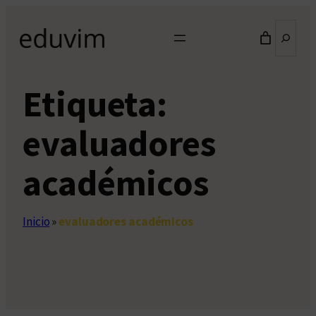
Saltar
Buscar
al
contenido
Etiqueta:
evaluadores
académicos
Inicio
»
evaluadores académicos