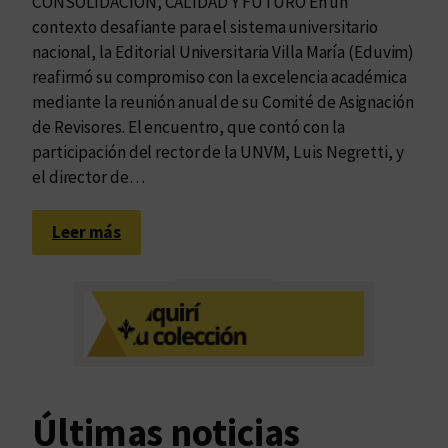
CONSOLIDACIÓN, CALIDAD Y FUTURO En un
contexto desafiante para el sistema universitario
nacional, la Editorial Universitaria Villa María (Eduvim)
reafirmó su compromiso con la excelencia académica
mediante la reunión anual de su Comité de Asignación
de Revisores. El encuentro, que contó con la
participación del rector de la UNVM, Luis Negretti, y
el director de…
:
Leer más
R
e
u
n
i
ó
n
Últimas noticias
a