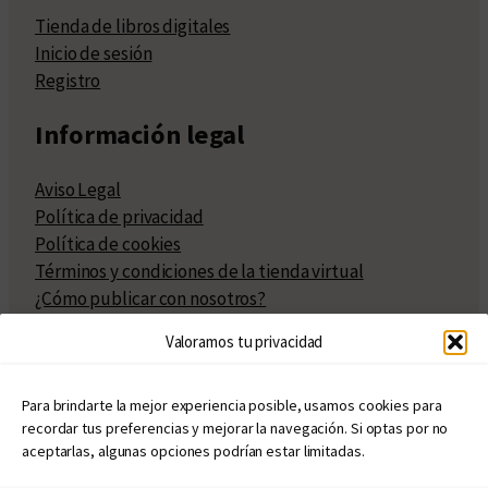
Tienda de libros digitales
Inicio de sesión
Registro
Información legal
Aviso Legal
Política de privacidad
Política de cookies
Términos y condiciones de la tienda virtual
¿Cómo publicar con nosotros?
Compra y venta de derechos
Valoramos tu privacidad
Políticas de publicación
Facturación
Políticas de coedición
Para brindarte la mejor experiencia posible, usamos cookies para
recordar tus preferencias y mejorar la navegación. Si optas por no
Atribuciones
aceptarlas, algunas opciones podrían estar limitadas.