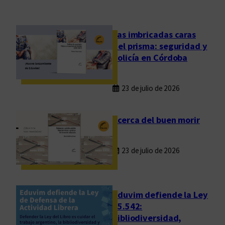
n
u
a
Las imbricadas caras
l
del prisma: seguridad y
d
policía en Córdoba
e
l
23 de julio de 2026
C
o
m
Acerca del buen morir
i
t
23 de julio de 2026
é
d
e
A
Eduvim defiende la Ley
s
25.542:
bibliodiversidad,
i