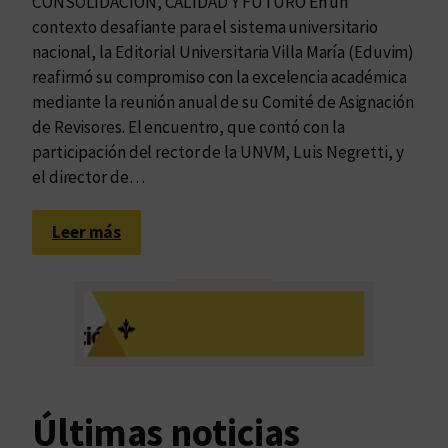
CONSOLIDACIÓN, CALIDAD Y FUTURO En un
contexto desafiante para el sistema universitario
nacional, la Editorial Universitaria Villa María (Eduvim)
reafirmó su compromiso con la excelencia académica
mediante la reunión anual de su Comité de Asignación
de Revisores. El encuentro, que contó con la
participación del rector de la UNVM, Luis Negretti, y
el director de…
:
Leer más
R
e
u
n
i
ó
n
Últimas noticias
a