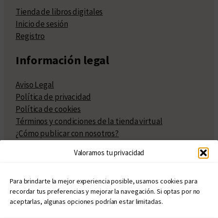
Tienda de libros digitales
Inicio de sesión
Registro
Información legal
Aviso Legal
Política de privacidad
Política de cookies
Términos y condiciones de la tienda virtual
¿Cómo publicar con nosotros?
Compra y venta de derechos
Valoramos tu privacidad
Políticas de publicación
Facturación
Políticas de coedición
Para brindarte la mejor experiencia posible, usamos cookies para
recordar tus preferencias y mejorar la navegación. Si optas por no
Atribuciones
aceptarlas, algunas opciones podrían estar limitadas.