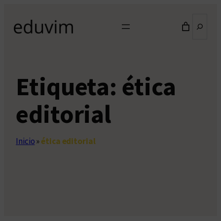
Saltar
Buscar
al
contenido
Etiqueta:
ética
editorial
Inicio
»
ética editorial