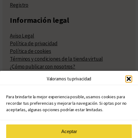
Registro
Información legal
Aviso Legal
Política de privacidad
Política de cookies
Términos y condiciones de la tienda virtual
¿Cómo publicar con nosotros?
Compra y venta de derechos
Valoramos tu privacidad
Políticas de publicación
Facturación
Políticas de coedición
Para brindarte la mejor experiencia posible, usamos cookies para
recordar tus preferencias y mejorar la navegación. Si optas por no
Atribuciones
aceptarlas, algunas opciones podrían estar limitadas.
Aceptar
© Copyright 2020 – 2026