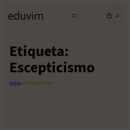
Saltar
Buscar
al
contenido
Etiqueta:
Escepticismo
Inicio
»
Escepticismo