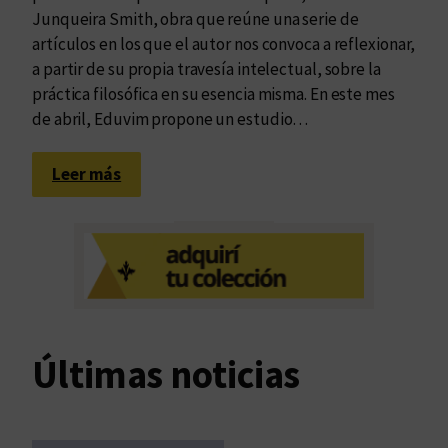
Junqueira Smith, obra que reúne una serie de
artículos en los que el autor nos convoca a reflexionar,
a partir de su propia travesía intelectual, sobre la
práctica filosófica en su esencia misma. En este mes
de abril, Eduvim propone un estudio…
:
Leer más
L
a
e
x
p
e
r
Últimas noticias
i
e
n