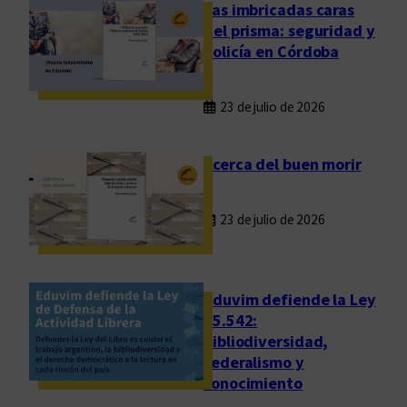
c
Las imbricadas caras
i
del prisma: seguridad y
a
policía en Córdoba
f
i
23 de julio de 2026
l
o
s
Acerca del buen morir
ó
f
23 de julio de 2026
i
c
a
d
Eduvim defiende la Ley
e
25.542:
bibliodiversidad,
l
federalismo y
f
conocimiento
r