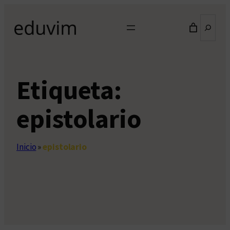
Saltar
Buscar
al
contenido
Etiqueta:
epistolario
Inicio
»
epistolario