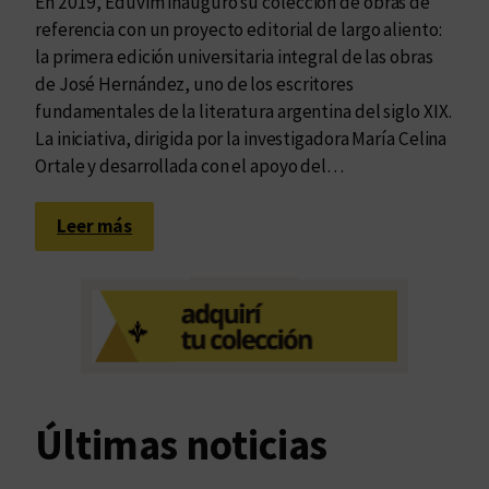
En 2019, Eduvim inauguró su colección de obras de
referencia con un proyecto editorial de largo aliento:
la primera edición universitaria integral de las obras
de José Hernández, uno de los escritores
fundamentales de la literatura argentina del siglo XIX.
La iniciativa, dirigida por la investigadora María Celina
Ortale y desarrollada con el apoyo del…
:
Leer más
O
b
r
a
s
c
o
Últimas noticias
m
p