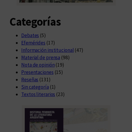
a
l
Categorías
Debates
(5)
Efemérides
(17)
Información institucional
(47)
Material de prensa
(98)
Nota de opinión
(19)
Presentaciones
(15)
Reseñas
(131)
Sin categoría
(1)
Textos literarios
(23)