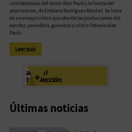
contratiempos del dandi. Alan Pauls y la fuerza del
anacronismo, de Emiliano Rodríguez Montiel. Se trata
de un ensayo crítico que aborda las producciones del
escritor, periodista, guionista y crítico literario Alan
Pauls.…
:
Leer más
V
e
s
t
i
r
e
Últimas noticias
l
a
n
a