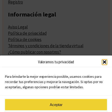
Registro
Información legal
Aviso Legal
Política de privacidad
Política de cookies
Términos y condiciones de la tienda virtual
¿Cómo publicar con nosotros?
Compra y venta de derechos
Valoramos tu privacidad
Políticas de publicación
Facturación
Políticas de coedición
Para brindarte la mejor experiencia posible, usamos cookies para
recordar tus preferencias y mejorar la navegación. Si optas por no
Atribuciones
aceptarlas, algunas opciones podrían estar limitadas.
Aceptar
© Copyright 2020 – 2026