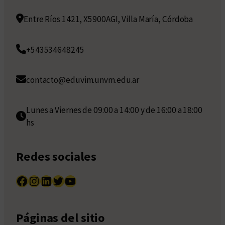
Entre Ríos 1421, X5900AGI, Villa María, Córdoba
+543534648245
contacto@eduvim.unvm.edu.ar
Lunes a Viernes de 09:00 a 14:00 y de 16:00 a 18:00
hs
Redes sociales
Facebook
Instagram
LinkedIn
Twitter
YouTube
Páginas del sitio