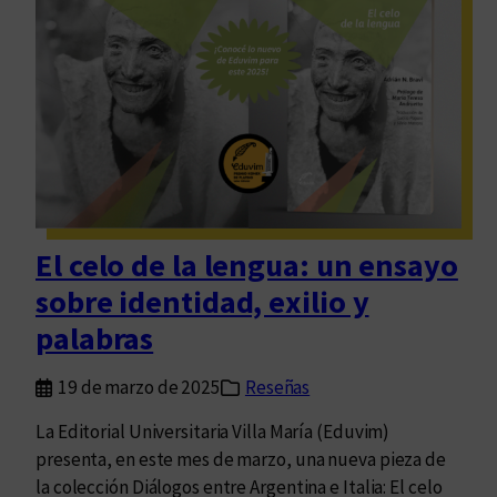
a
n
s
e
r
a
r
i
o
d
e
El celo de la lengua: un ensayo
A
sobre identidad, exilio y
d
r
palabras
i
á
19 de marzo de 2025
Reseñas
n
La Editorial Universitaria Villa María (Eduvim)
N
presenta, en este mes de marzo, una nueva pieza de
.
la colección Diálogos entre Argentina e Italia: El celo
B