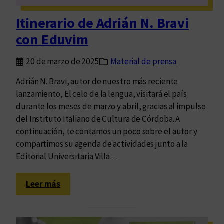
s
p
Itinerario de Adrián N. Bravi
e
con Eduvim
r
s
20 de marzo de 2025
Material de prensa
o
n
Adrián N. Bravi, autor de nuestro más reciente
a
lanzamiento, El celo de la lengua, visitará el país
s
durante los meses de marzo y abril, gracias al impulso
y
del Instituto Italiano de Cultura de Córdoba. A
l
continuación, te contamos un poco sobre el autor y
a
compartimos su agenda de actividades junto a la
s
Editorial Universitaria Villa…
l
e
:
Leer más
n
I
g
t
u
i