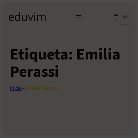
Saltar
Buscar
al
contenido
Etiqueta:
Emilia
Perassi
Inicio
»
Emilia Perassi