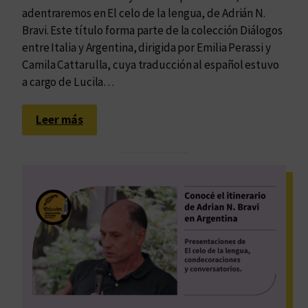
adentraremos en El celo de la lengua, de Adrián N.
Bravi. Este título forma parte de la colección Diálogos
entre Italia y Argentina, dirigida por Emilia Perassi y
Camila Cattarulla, cuya traducción al español estuvo
a cargo de Lucila…
:
Leer más
E
l
m
u
n
d
o
,
l
a