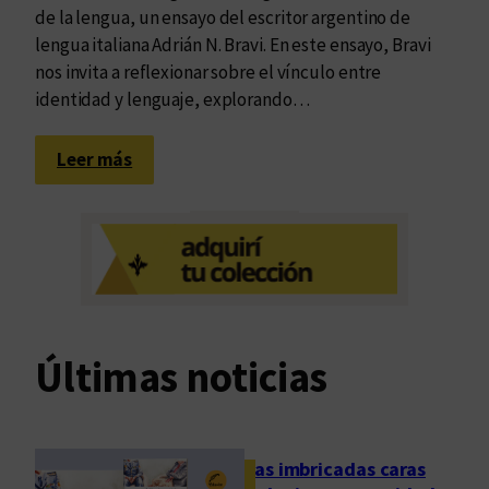
de la lengua, un ensayo del escritor argentino de
r
lengua italiana Adrián N. Bravi. En este ensayo, Bravi
a
nos invita a reflexionar sobre el vínculo entre
v
identidad y lenguaje, explorando…
i
c
:
o
Leer más
E
n
l
E
c
d
e
u
l
v
o
i
d
m
Últimas noticias
e
l
a
l
Las imbricadas caras
e