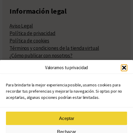
Información legal
Aviso Legal
Política de privacidad
Política de cookies
Términos y condiciones de la tienda virtual
¿Cómo publicar con nosotros?
Compra y venta de derechos
Valoramos tu privacidad
Políticas de publicación
Facturación
Políticas de coedición
Para brindarte la mejor experiencia posible, usamos cookies para
recordar tus preferencias y mejorar la navegación. Si optas por no
Atribuciones
aceptarlas, algunas opciones podrían estar limitadas.
Aceptar
© Copyright 2020 – 2026
Rechazar