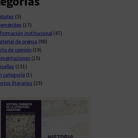
egorías
ebates
(5)
femérides
(17)
formación institucional
(47)
terial de prensa
(98)
ta de opinión
(19)
resentaciones
(15)
eseñas
(131)
n categoría
(1)
xtos literarios
(23)