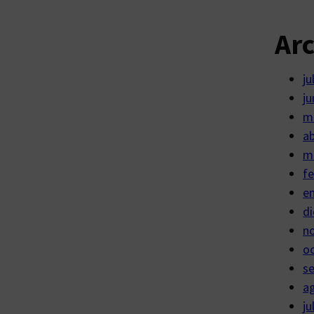
Ar
ju
ju
m
ab
m
fe
e
di
n
o
s
a
ju