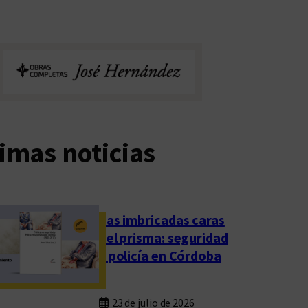
imas noticias
Las imbricadas caras
del prisma: seguridad
y policía en Córdoba
23 de julio de 2026