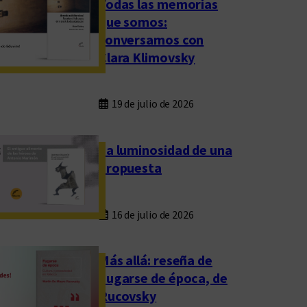
Todas las memorias
que somos:
conversamos con
Clara Klimovsky
19 de julio de 2026
La luminosidad de una
propuesta
16 de julio de 2026
Más allá: reseña de
Fugarse de época, de
Rucovsky