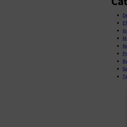
Cat
D
E
In
Ma
No
P
R
Si
Te