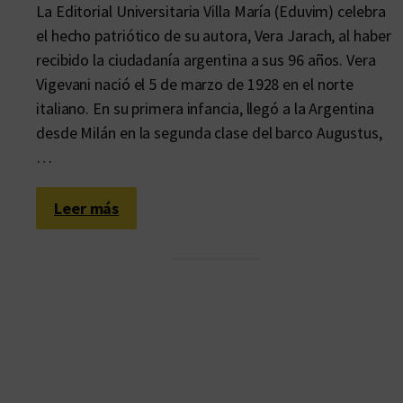
La Editorial Universitaria Villa María (Eduvim) celebra
el hecho patriótico de su autora, Vera Jarach, al haber
recibido la ciudadanía argentina a sus 96 años. Vera
Vigevani nació el 5 de marzo de 1928 en el norte
italiano. En su primera infancia, llegó a la Argentina
desde Milán en la segunda clase del barco Augustus,
…
:
Leer más
¿
Y
o
?
A
r
g
e