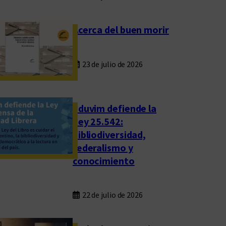
Acerca del buen morir
23 de julio de 2026
Eduvim defiende la
Ley 25.542:
bibliodiversidad,
federalismo y
conocimiento
22 de julio de 2026