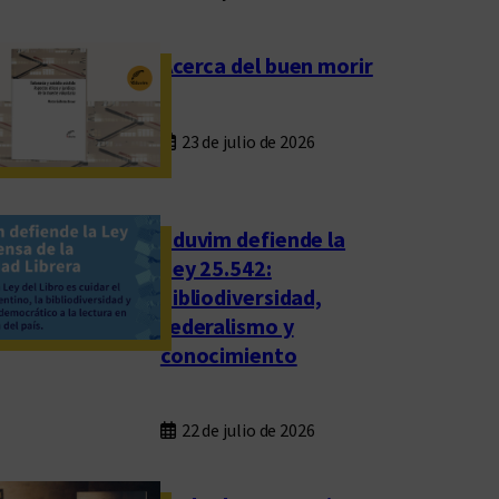
Acerca del buen morir
23 de julio de 2026
Eduvim defiende la
Ley 25.542:
bibliodiversidad,
federalismo y
conocimiento
22 de julio de 2026