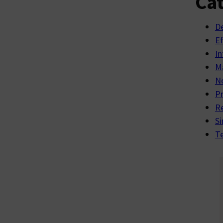
Cat
D
E
In
Ma
No
P
R
Si
Te