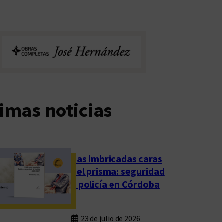
imas noticias
Las imbricadas caras
del prisma: seguridad
y policía en Córdoba
23 de julio de 2026