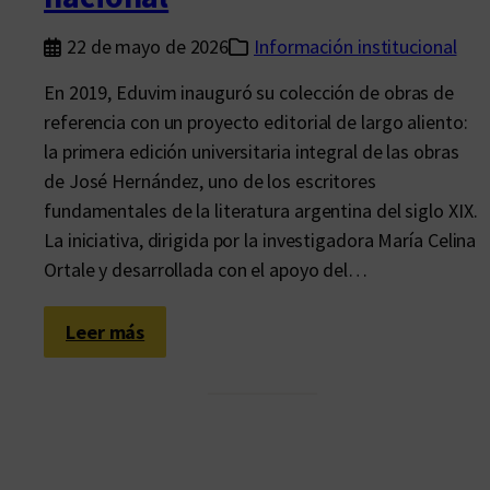
22 de mayo de 2026
Información institucional
En 2019, Eduvim inauguró su colección de obras de
referencia con un proyecto editorial de largo aliento:
la primera edición universitaria integral de las obras
de José Hernández, uno de los escritores
fundamentales de la literatura argentina del siglo XIX.
La iniciativa, dirigida por la investigadora María Celina
Ortale y desarrollada con el apoyo del…
:
Leer más
O
b
r
a
s