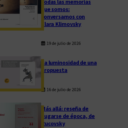
Todas las memorias
que somos:
conversamos con
Clara Klimovsky
19 de julio de 2026
La luminosidad de una
propuesta
16 de julio de 2026
Más allá: reseña de
Fugarse de época, de
Rucovsky