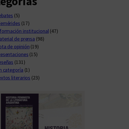
egorías
ebates
(5)
femérides
(17)
formación institucional
(47)
terial de prensa
(98)
ta de opinión
(19)
resentaciones
(15)
eseñas
(131)
n categoría
(1)
xtos literarios
(23)