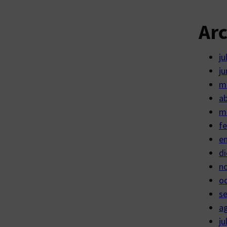
Ar
ju
ju
m
ab
m
fe
e
di
n
o
s
a
ju