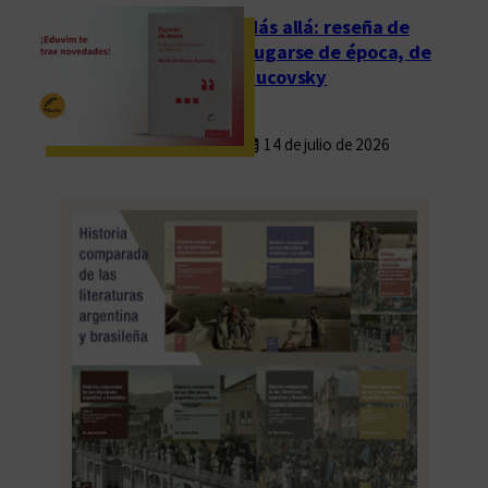
ó
Más allá: reseña de
r
Fugarse de época, de
d
Rucovsky
o
b
14 de julio de 2026
a