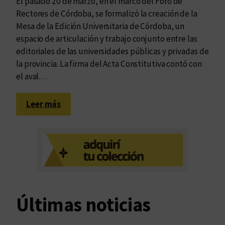
El pasado 20 de marzo, en el marco del Foro de
Rectores de Córdoba, se formalizó la creación de la
Mesa de la Edición Universitaria de Córdoba, un
espacio de articulación y trabajo conjunto entre las
editoriales de las universidades públicas y privadas de
la provincia. La firma del Acta Constitutiva contó con
el aval…
:
Leer más
S
e
c
o
n
s
t
Últimas noticias
i
t