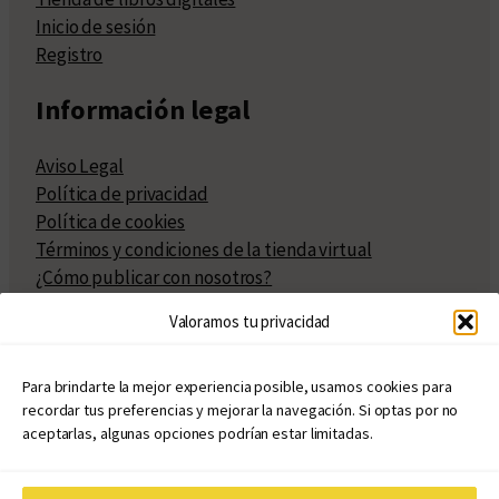
Inicio de sesión
Registro
Información legal
Aviso Legal
Política de privacidad
Política de cookies
Términos y condiciones de la tienda virtual
¿Cómo publicar con nosotros?
Compra y venta de derechos
Valoramos tu privacidad
Políticas de publicación
Facturación
Políticas de coedición
Para brindarte la mejor experiencia posible, usamos cookies para
recordar tus preferencias y mejorar la navegación. Si optas por no
Atribuciones
aceptarlas, algunas opciones podrían estar limitadas.