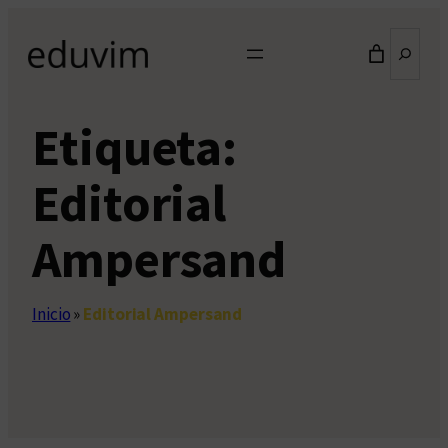
Saltar
Buscar
al
contenido
Etiqueta:
Editorial
Ampersand
Inicio
»
Editorial Ampersand