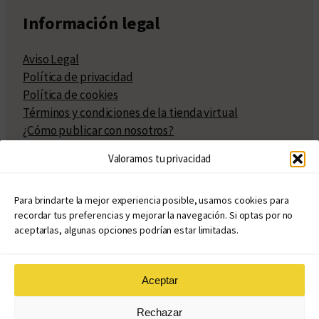
Información legal
Aviso Legal
Política de privacidad
Política de cookies
Términos y condiciones de la tienda virtual
¿Cómo publicar con nosotros?
Compra y venta de derechos
Valoramos tu privacidad
Políticas de publicación
Facturación
Políticas de coedición
Para brindarte la mejor experiencia posible, usamos cookies para
recordar tus preferencias y mejorar la navegación. Si optas por no
Atribuciones
aceptarlas, algunas opciones podrían estar limitadas.
Aceptar
© Copyright 2020 – 2026
Rechazar