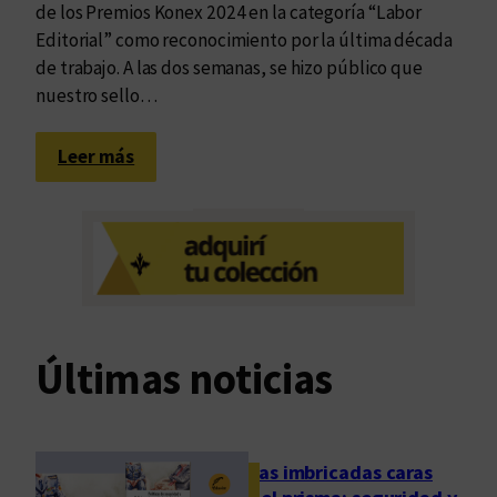
de los Premios Konex 2024 en la categoría “Labor
Editorial” como reconocimiento por la última década
de trabajo. A las dos semanas, se hizo público que
nuestro sello…
:
Leer más
E
d
u
v
i
m
s
Últimas noticias
e
t
i
ñ
Las imbricadas caras
e