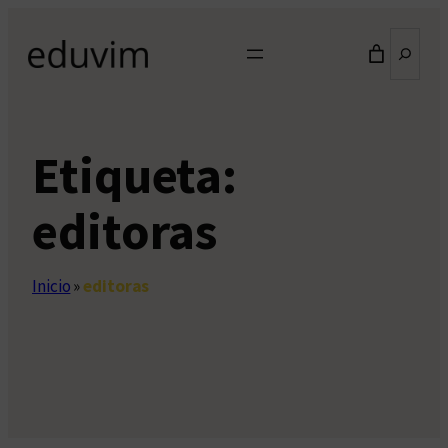
Saltar
Buscar
al
contenido
Etiqueta:
editoras
Inicio
»
editoras