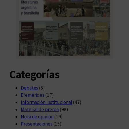
l
L
i
b
r
o
U
n
i
Categorías
v
e
r
Debates
(5)
s
Efemérides
(17)
i
Información institucional
(47)
t
Material de prensa
(98)
a
Nota de opinión
(19)
r
Presentaciones
(15)