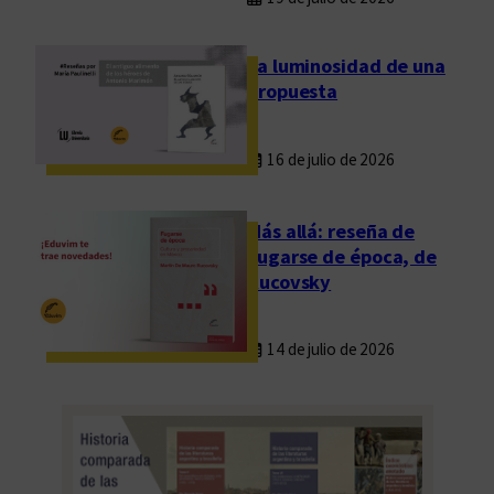
r
i
La luminosidad de una
a
propuesta
I
n
16 de julio de 2026
t
e
r
Más allá: reseña de
n
Fugarse de época, de
a
Rucovsky
c
i
14 de julio de 2026
o
n
a
l
d
e