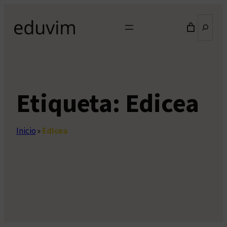
Saltar
Buscar
al
contenido
Etiqueta:
Edicea
Inicio
»
Edicea