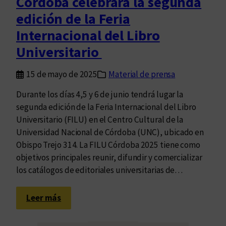
Córdoba celebrará la segunda
r
edición de la Feria
c
e
Internacional del Libro
r
Universitario
a
e
15 de mayo de 2025
Material de prensa
d
i
Durante los días 4,5 y 6 de junio tendrá lugar la
c
segunda edición de la Feria Internacional del Libro
i
Universitario (FILU) en el Centro Cultural de la
ó
Universidad Nacional de Córdoba (UNC), ubicado en
n
Obispo Trejo 314. La FILU Córdoba 2025 tiene como
d
objetivos principales reunir, difundir y comercializar
e
los catálogos de editoriales universitarias de…
l
a
:
Leer más
F
C
e
ó