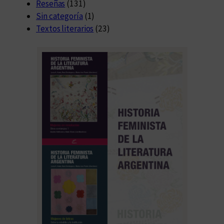
i
Reseñas
(131)
o
Sin categoría
(1)
Textos literarios
(23)