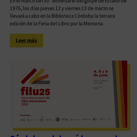
En el marco del 50º aniversario del golpe de Estado de
1976, los días jueves 12 y viernes 13 de marzo se
llevará a cabo en la Biblioteca Córdoba la tercera
edición de la Feria del Libro por la Memoria.
:
Leer más
E
d
u
v
i
m
e
n
l
a
t
e