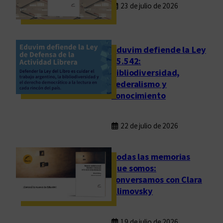
m
23 de julio de 2026
g
o
u
r
n
i
d
Eduvim defiende la Ley
a
a
25.542:
bibliodiversidad,
e
federalismo y
d
conocimiento
i
c
i
22 de julio de 2026
ó
n
Todas las memorias
d
que somos:
e
conversamos con Clara
l
Klimovsky
a
F
e
19 de julio de 2026