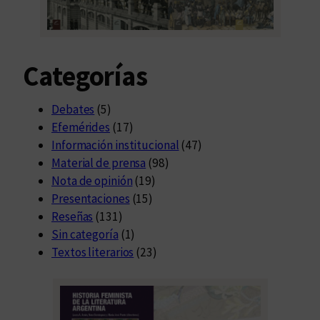
u
b
l
Categorías
i
c
a
Debates
(5)
r
Efemérides
(17)
”
Información institucional
(47)
Material de prensa
(98)
Nota de opinión
(19)
Presentaciones
(15)
Reseñas
(131)
Sin categoría
(1)
Textos literarios
(23)