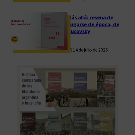
/
C
Más allá: reseña de
o
Fugarse de época, de
r
Rucovsky
r
e
14 de julio de 2026
g
i
r
/
E
d
i
t
a
r
/
P