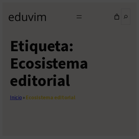
Saltar
Buscar
al
contenido
Etiqueta:
Ecosistema
editorial
Inicio
»
Ecosistema editorial