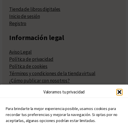
Tienda de libros digitales
Inicio de sesión
Registro
Información legal
Aviso Legal
Política de privacidad
Política de cookies
Términos y condiciones de la tienda virtual
¿Cómo publicar con nosotros?
Compra y venta de derechos
Valoramos tu privacidad
Políticas de publicación
Facturación
Políticas de coedición
Para brindarte la mejor experiencia posible, usamos cookies para
recordar tus preferencias y mejorar la navegación. Si optas por no
Atribuciones
aceptarlas, algunas opciones podrían estar limitadas.