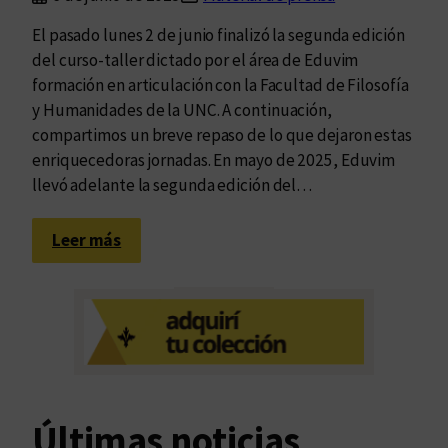
El pasado lunes 2 de junio finalizó la segunda edición
del curso-taller dictado por el área de Eduvim
formación en articulación con la Facultad de Filosofía
y Humanidades de la UNC. A continuación,
compartimos un breve repaso de lo que dejaron estas
enriquecedoras jornadas. En mayo de 2025, Eduvim
llevó adelante la segunda edición del…
:
Leer más
U
n
r
e
c
o
r
Últimas noticias
r