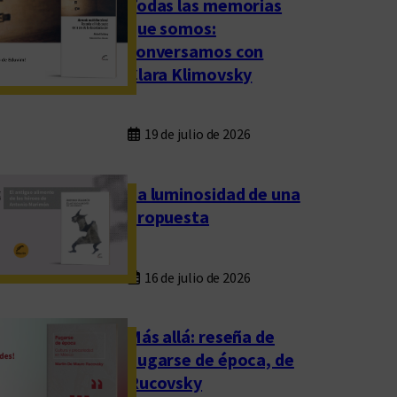
Todas las memorias
que somos:
conversamos con
Clara Klimovsky
19 de julio de 2026
La luminosidad de una
propuesta
16 de julio de 2026
Más allá: reseña de
Fugarse de época, de
Rucovsky