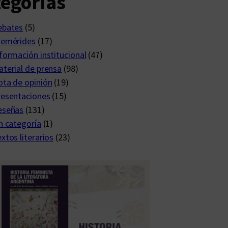
egorías
ebates
(5)
femérides
(17)
formación institucional
(47)
terial de prensa
(98)
ta de opinión
(19)
resentaciones
(15)
eseñas
(131)
n categoría
(1)
xtos literarios
(23)