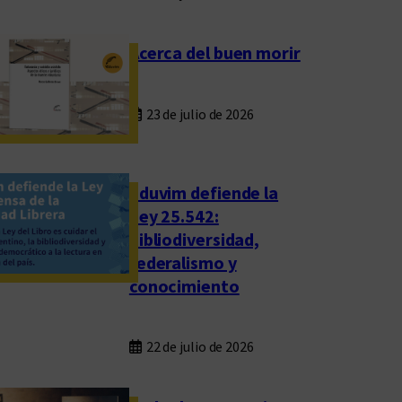
Acerca del buen morir
23 de julio de 2026
Eduvim defiende la
Ley 25.542:
bibliodiversidad,
federalismo y
conocimiento
22 de julio de 2026