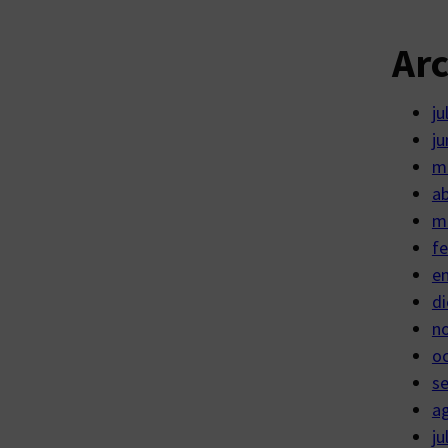
Ar
ju
ju
m
ab
m
fe
e
di
n
o
s
a
ju