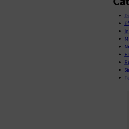
Cat
D
E
In
Ma
No
P
R
Si
Te