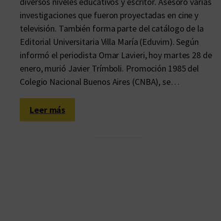
diversos niveles educativos y escritor. Asesoró varias
investigaciones que fueron proyectadas en cine y
televisión. También forma parte del catálogo de la
Editorial Universitaria Villa María (Eduvim). Según
informó el periodista Omar Lavieri, hoy martes 28 de
enero, murió Javier Trímboli. Promoción 1985 del
Colegio Nacional Buenos Aires (CNBA), se…
:
Leer más
A
d
i
ó
s
,
q
u