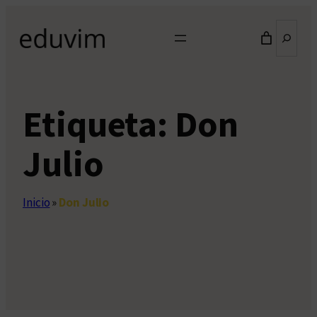
Saltar
Buscar
al
contenido
Etiqueta:
Don
Julio
Inicio
»
Don Julio