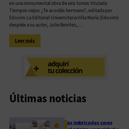
en una monumental obra de seis tomos titulada
Tiempos viejos. ¿Te acordás hermano?, editada por
Eduvim. La Editorial Universitaria Villa María (Eduvim)
despide a su autor, Julio Benitez,…
:
Leer más
H
a
s
t
a
s
i
Últimas noticias
e
m
p
r
Las imbricadas caras
e