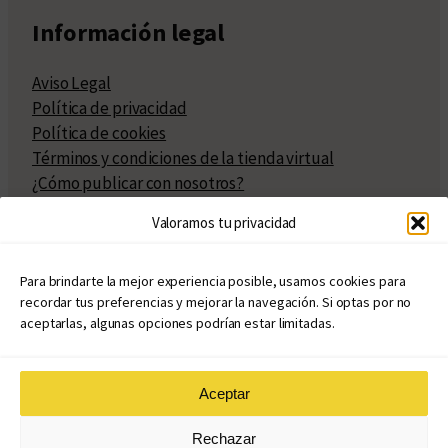
Información legal
Aviso Legal
Política de privacidad
Política de cookies
Términos y condiciones de la tienda virtual
¿Cómo publicar con nosotros?
Compra y venta de derechos
Valoramos tu privacidad
Políticas de publicación
Facturación
Políticas de coedición
Para brindarte la mejor experiencia posible, usamos cookies para
recordar tus preferencias y mejorar la navegación. Si optas por no
Atribuciones
aceptarlas, algunas opciones podrían estar limitadas.
Aceptar
© Copyright 2020 – 2026
Rechazar