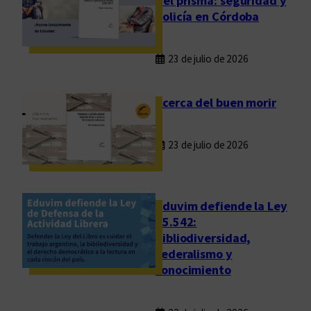
del prisma: seguridad y
,
policía en Córdoba
D
o
23 de julio de 2026
n
J
u
Acerca del buen morir
l
i
23 de julio de 2026
o
Eduvim defiende la Ley
25.542:
bibliodiversidad,
federalismo y
conocimiento