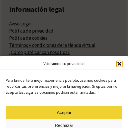
Información legal
Aviso Legal
Política de privacidad
Política de cookies
Términos y condiciones de la tienda virtual
¿Cómo publicar con nosotros?
Compra y venta de derechos
Valoramos tu privacidad
Políticas de publicación
Facturación
Políticas de coedición
Para brindarte la mejor experiencia posible, usamos cookies para
recordar tus preferencias y mejorar la navegación. Si optas por no
Atribuciones
aceptarlas, algunas opciones podrían estar limitadas.
Aceptar
© Copyright 2020 – 2026
Rechazar