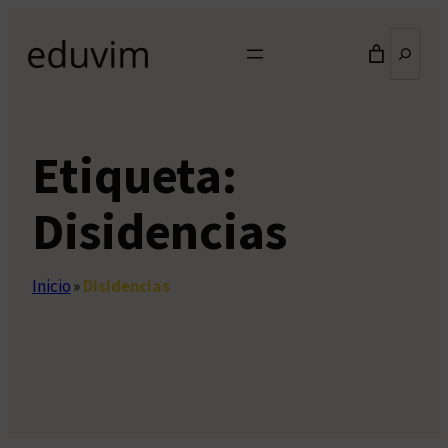
Saltar
Buscar
al
contenido
Etiqueta:
Disidencias
Inicio
»
Disidencias