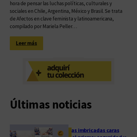
hora de pensar las luchas políticas, culturales y
sociales en Chile, Argentina, México y Brasil. Se trata
de Afectos en clave feminista y latinoamericana,
compilado por Mariela Peller…
:
Leer más
A
f
e
c
t
o
s
Últimas noticias
e
n
l
a
Las imbricadas caras
m