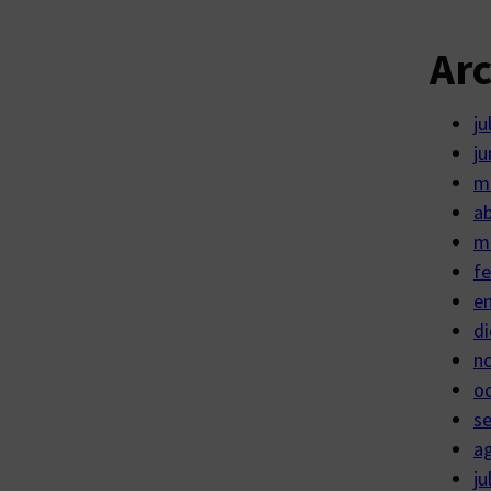
Ar
ju
ju
m
ab
m
fe
e
di
n
o
s
a
ju