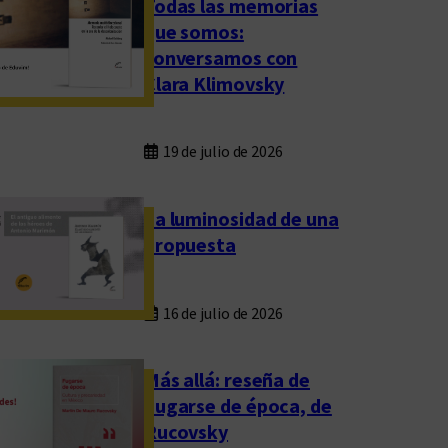
Todas las memorias
que somos:
conversamos con
Clara Klimovsky
19 de julio de 2026
La luminosidad de una
propuesta
16 de julio de 2026
Más allá: reseña de
Fugarse de época, de
Rucovsky