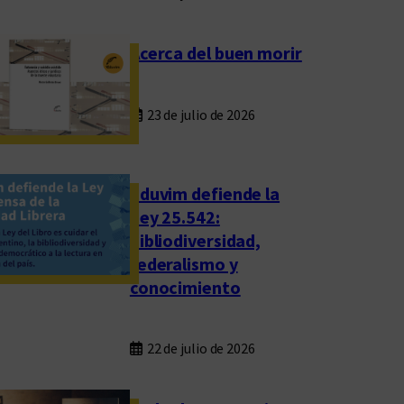
Acerca del buen morir
23 de julio de 2026
Eduvim defiende la
Ley 25.542:
bibliodiversidad,
federalismo y
conocimiento
22 de julio de 2026