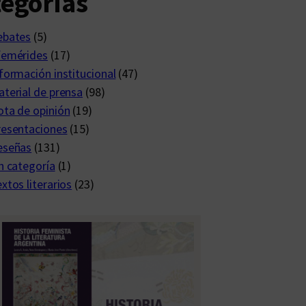
egorías
ebates
(5)
femérides
(17)
formación institucional
(47)
terial de prensa
(98)
ta de opinión
(19)
resentaciones
(15)
eseñas
(131)
n categoría
(1)
xtos literarios
(23)