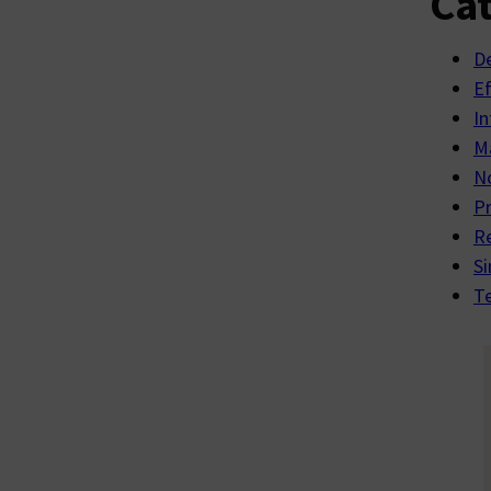
Cat
D
E
In
Ma
No
P
R
Si
Te