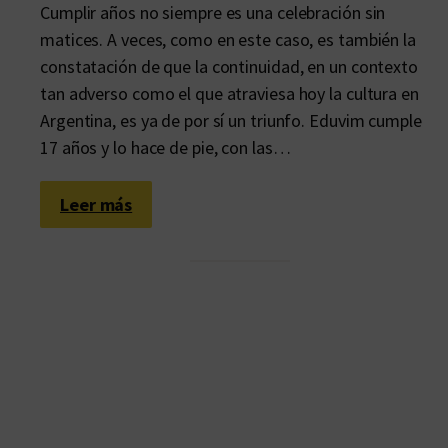
Cumplir años no siempre es una celebración sin
matices. A veces, como en este caso, es también la
constatación de que la continuidad, en un contexto
tan adverso como el que atraviesa hoy la cultura en
Argentina, es ya de por sí un triunfo. Eduvim cumple
17 años y lo hace de pie, con las…
:
Leer más
E
d
u
v
i
m
c
u
m