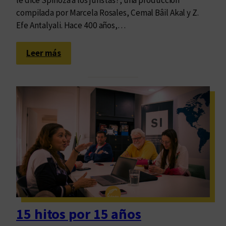
m
compilada por Marcela Rosales, Cemal Bâil Akal y Z.
o
Efe Antalyali. Hace 400 años,…
c
r
:
Leer más
a
C
c
o
i
n
a
v
e
r
s
a
c
i
ó
n
15 hitos por 15 años
a