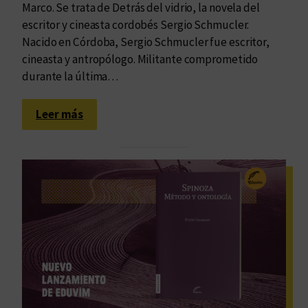
Marco. Se trata de Detrás del vidrio, la novela del
escritor y cineasta cordobés Sergio Schmucler.
Nacido en Córdoba, Sergio Schmucler fue escritor,
cineasta y antropólogo. Militante comprometido
durante la última…
:
Leer más
P
o
r
e
s
a
A
r
g
e
n