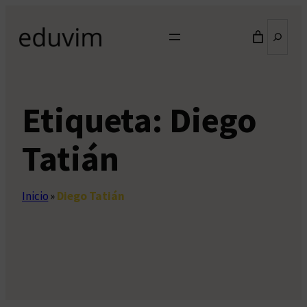
Saltar
Buscar
al
contenido
Etiqueta:
Diego
Tatián
Inicio
»
Diego Tatián