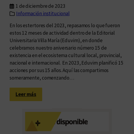
m
1 de diciembre de 2023
i
Información institucional
c
a
En los estertores del 2023, repasamos lo que fueron
l
estos 12 meses de actividad dentro de la Editorial
y
Universitaria Villa María (Eduvim), en donde
f
celebramos nuestro aniversario número 15 de
r
existencia en el ecosistema cultural local, provincial,
a
nacional e internacional. En 2023, Eduvim planificó 15
t
acciones por sus 15 años. Aquí las compartimos
e
someramente, comenzando…
r
n
:
Leer más
a
1
5
h
i
t