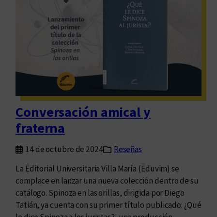
o
c
r
a
t
i
z
a
c
Conversación amical y
i
fraterna
ó
n
14 de octubre de 2024
Reseñas
d
e
La Editorial Universitaria Villa María (Eduvim) se
l
complace en lanzar una nueva colección dentro de su
a
catálogo. Spinoza en las orillas, dirigida por Diego
d
Tatián, ya cuenta con su primer título publicado: ¿Qué
e
le dice Spinoza a los juristas?, una producción