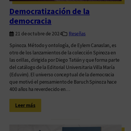
t
Democratización de la
i
democracia
n
a
21 de octubre de 2024
Reseñas
g
r
Spinoza. Método y ontología, de Eylem Canaslan, es
a
otro de los lanzamientos de la colección Spinoza en
n
las orillas, dirigida por Diego Tatián y que forma parte
d
del catálogo de la Editorial Universitaria Villa María
e
(Eduvim). El universo conceptual de la democracia
que motivó el pensamiento de Baruch Spinoza hace
400 años ha reverdecido en…
:
Leer más
D
e
m