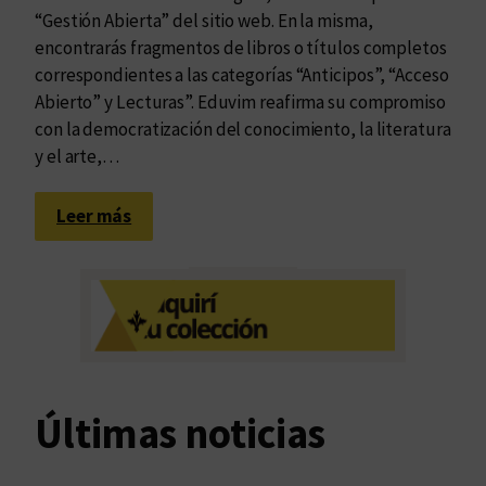
“Gestión Abierta” del sitio web. En la misma,
encontrarás fragmentos de libros o títulos completos
correspondientes a las categorías “Anticipos”, “Acceso
Abierto” y Lecturas”. Eduvim reafirma su compromiso
con la democratización del conocimiento, la literatura
y el arte,…
:
Leer más
I
n
a
u
g
u
r
Últimas noticias
a
m