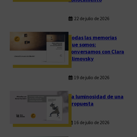
i
o
o
22 de julio de 2026
n
l
Todas las memorias
i
que somos:
n
conversamos con Clara
e
Klimovsky
19 de julio de 2026
La luminosidad de una
propuesta
16 de julio de 2026