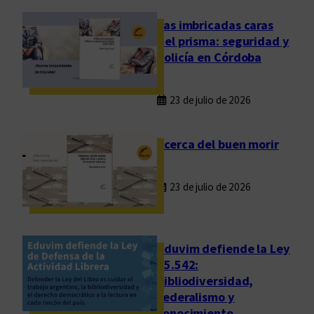
o
s
Las imbricadas caras
n
del prisma: seguridad y
u
policía en Córdoba
e
s
23 de julio de 2026
t
r
o
Acerca del buen morir
r
e
23 de julio de 2026
p
o
s
i
Eduvim defiende la Ley
t
25.542:
bibliodiversidad,
o
federalismo y
r
conocimiento