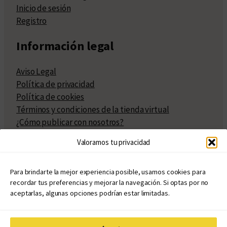
Inicio de sesión
Registro
Información legal
Aviso Legal
Política de privacidad
Política de cookies
Términos y condiciones de la tienda virtual
¿Cómo publicar con nosotros?
Compra y venta de derechos
Valoramos tu privacidad
Políticas de publicación
Facturación
Políticas de coedición
Para brindarte la mejor experiencia posible, usamos cookies para
recordar tus preferencias y mejorar la navegación. Si optas por no
Atribuciones
aceptarlas, algunas opciones podrían estar limitadas.