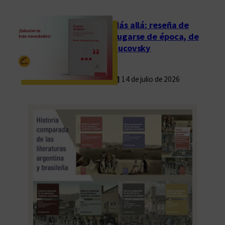
d
e
Más allá: reseña de
E
Fugarse de época, de
d
Rucovsky
u
v
14 de julio de 2026
i
m