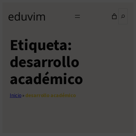
Saltar
Buscar
al
contenido
Etiqueta:
desarrollo
académico
Inicio
»
desarrollo académico