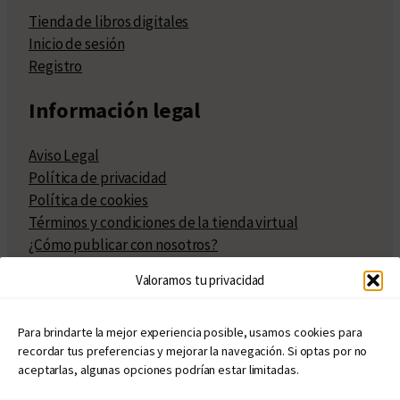
Tienda de libros digitales
Inicio de sesión
Registro
Información legal
Aviso Legal
Política de privacidad
Política de cookies
Términos y condiciones de la tienda virtual
¿Cómo publicar con nosotros?
Compra y venta de derechos
Valoramos tu privacidad
Políticas de publicación
Facturación
Políticas de coedición
Para brindarte la mejor experiencia posible, usamos cookies para
recordar tus preferencias y mejorar la navegación. Si optas por no
Atribuciones
aceptarlas, algunas opciones podrían estar limitadas.