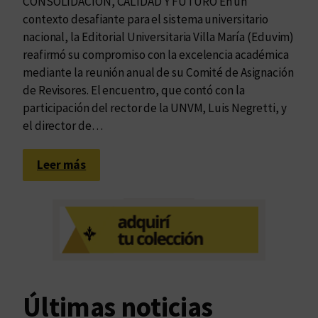
CONSOLIDACIÓN, CALIDAD Y FUTURO En un
contexto desafiante para el sistema universitario
nacional, la Editorial Universitaria Villa María (Eduvim)
reafirmó su compromiso con la excelencia académica
mediante la reunión anual de su Comité de Asignación
de Revisores. El encuentro, que contó con la
participación del rector de la UNVM, Luis Negretti, y
el director de…
:
Leer más
R
e
u
n
i
ó
n
Últimas noticias
a