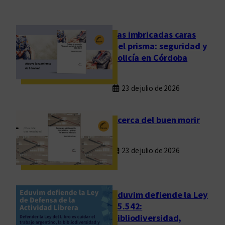
n
u
a
Las imbricadas caras
l
del prisma: seguridad y
d
policía en Córdoba
e
l
23 de julio de 2026
C
o
m
Acerca del buen morir
i
t
23 de julio de 2026
é
d
e
A
Eduvim defiende la Ley
s
25.542:
bibliodiversidad,
i