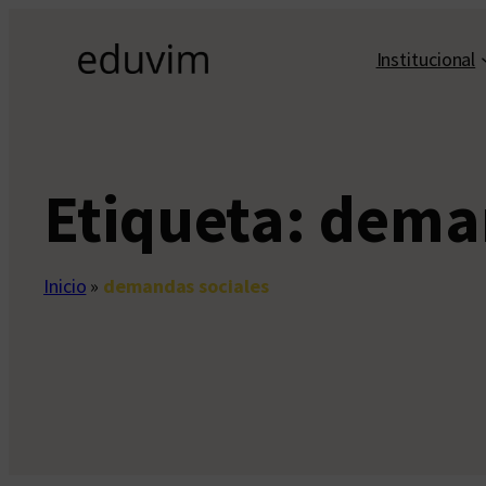
Saltar
al
Institucional
contenido
Etiqueta:
deman
Inicio
»
demandas sociales