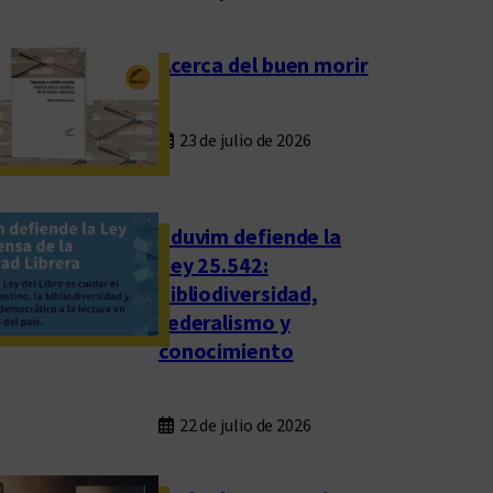
Acerca del buen morir
23 de julio de 2026
Eduvim defiende la
Ley 25.542:
bibliodiversidad,
federalismo y
conocimiento
22 de julio de 2026