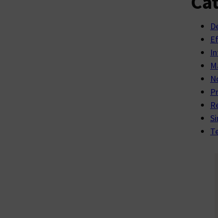
Cat
D
E
In
Ma
No
P
R
Si
Te