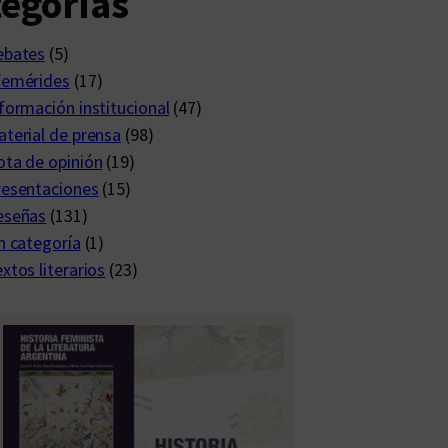
egorías
ebates
(5)
femérides
(17)
formación institucional
(47)
terial de prensa
(98)
ta de opinión
(19)
resentaciones
(15)
eseñas
(131)
n categoría
(1)
xtos literarios
(23)