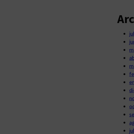
Ar
ju
ju
m
ab
m
fe
e
di
n
o
s
a
ju