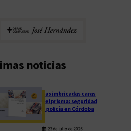
imas noticias
Las imbricadas caras
del prisma: seguridad
y policía en Córdoba
23 de julio de 2026