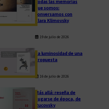
Todas las memorias
que somos:
conversamos con
Clara Klimovsky
19 de julio de 2026
La luminosidad de una
propuesta
16 de julio de 2026
Más allá: reseña de
Fugarse de época, de
Rucovsky