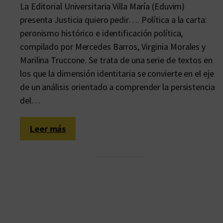
La Editorial Universitaria Villa María (Eduvim)
presenta Justicia quiero pedir…. Política a la carta:
peronismo histórico e identificación política,
compilado por Mercedes Barros, Virginia Morales y
Marilina Truccone. Se trata de una serie de textos en
los que la dimensión identitaria se convierte en el eje
de un análisis orientado a comprender la persistencia
del…
:
Leer más
E
n
l
a
m
e
s