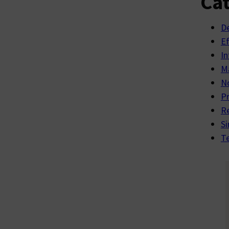
Cat
D
E
In
Ma
No
P
R
Si
Te