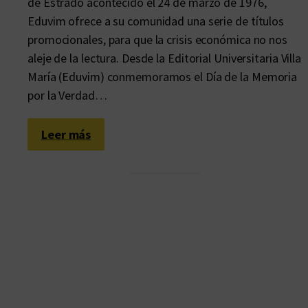
de Estrado acontecido el 24 de marzo de 1976,
Eduvim ofrece a su comunidad una serie de títulos
promocionales, para que la crisis económica no nos
aleje de la lectura. Desde la Editorial Universitaria Villa
María (Eduvim) conmemoramos el Día de la Memoria
por la Verdad…
:
Leer más
M
á
s
l
i
b
r
o
s