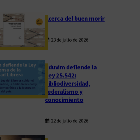
Acerca del buen morir
23 de julio de 2026
Eduvim defiende la
Ley 25.542:
bibliodiversidad,
federalismo y
conocimiento
22 de julio de 2026