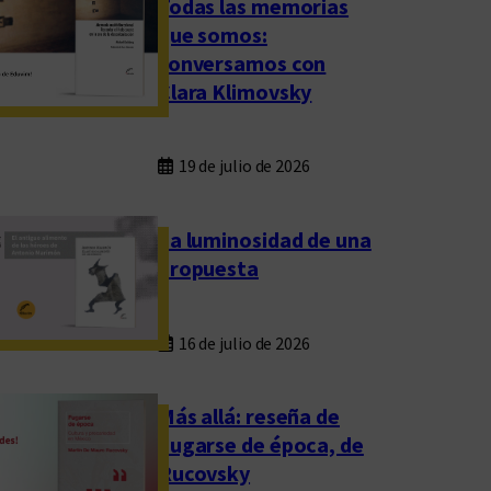
Todas las memorias
que somos:
conversamos con
Clara Klimovsky
19 de julio de 2026
La luminosidad de una
propuesta
16 de julio de 2026
Más allá: reseña de
Fugarse de época, de
Rucovsky