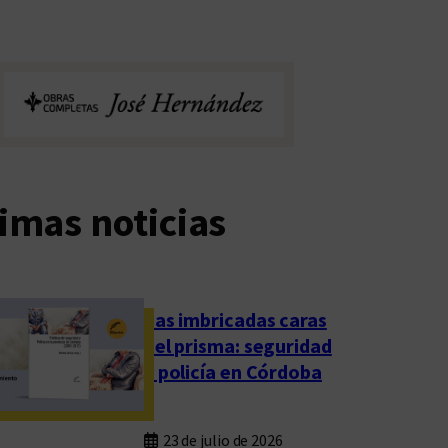
imas noticias
Las imbricadas caras
del prisma: seguridad
y policía en Córdoba
23 de julio de 2026