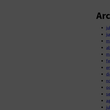
Ar
ju
ju
m
ab
m
fe
e
di
n
o
s
a
ju