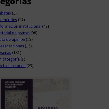
egorías
ebates
(5)
femérides
(17)
formación institucional
(47)
terial de prensa
(98)
ta de opinión
(19)
resentaciones
(15)
eseñas
(131)
n categoría
(1)
xtos literarios
(23)