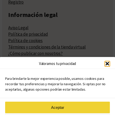
Registro
Información legal
Aviso Legal
Política de privacidad
Política de cookies
Términos y condiciones de la tienda virtual
¿Cómo publicar con nosotros?
Compra y venta de derechos
Valoramos tu privacidad
Políticas de publicación
Facturación
Políticas de coedición
Para brindarte la mejor experiencia posible, usamos cookies para
recordar tus preferencias y mejorar la navegación. Si optas por no
Atribuciones
aceptarlas, algunas opciones podrían estar limitadas.
Aceptar
© Copyright 2020 – 2026