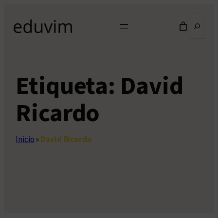
Saltar
Buscar
al
contenido
Etiqueta:
David
Ricardo
Inicio
»
David Ricardo