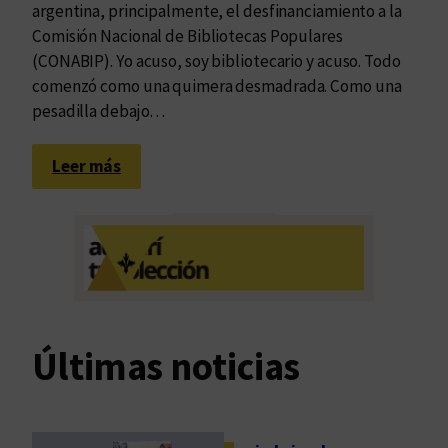
argentina, principalmente, el desfinanciamiento a la
Comisión Nacional de Bibliotecas Populares
(CONABIP). Yo acuso, soy bibliotecario y acuso. Todo
comenzó como una quimera desmadrada. Como una
pesadilla debajo…
:
Leer más
Y
o
b
i
b
l
i
Últimas noticias
o
t
e
c