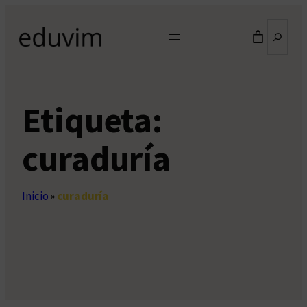
Saltar
Buscar
al
contenido
Etiqueta:
curaduría
Inicio
»
curaduría